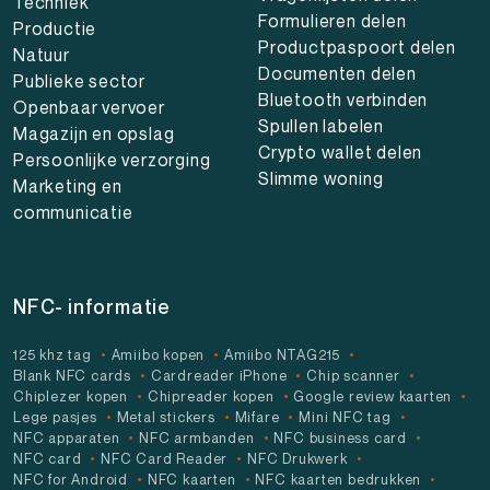
Techniek
Formulieren delen
Productie
Productpaspoort delen
Natuur
Documenten delen
Publieke sector
Bluetooth verbinden
Openbaar vervoer
Spullen labelen
Magazijn en opslag
Crypto wallet delen
Persoonlijke verzorging
Slimme woning
Marketing en
communicatie
NFC- informatie
125 khz tag
Amiibo kopen
Amiibo NTAG215
Blank NFC cards
Cardreader iPhone
Chip scanner
Chiplezer kopen
Chipreader kopen
Google review kaarten
Lege pasjes
Metal stickers
Mifare
Mini NFC tag
NFC apparaten
NFC armbanden
NFC business card
NFC card
NFC Card Reader
NFC Drukwerk
NFC for Android
NFC kaarten
NFC kaarten bedrukken