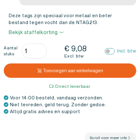
Deze tags zijn speciaal voor metaal en beter
bestand tegen vocht dan de NTAG213.
Bekijk staffelkorting
NFC
€
9,08
Aantal
Incl. btw
stuks
Sticker
Excl. btw
NTAG213
On
Toevoegen aan winkelwagen
Metal
Zwart
Direct leverbaar
(12
Voor 14:00 besteld, vandaag verzonden.
stuks)
Niet tevreden, geld terug. Zonder gedoe.
aantal
Altijd gratis advies en support
Scroll voor meer info