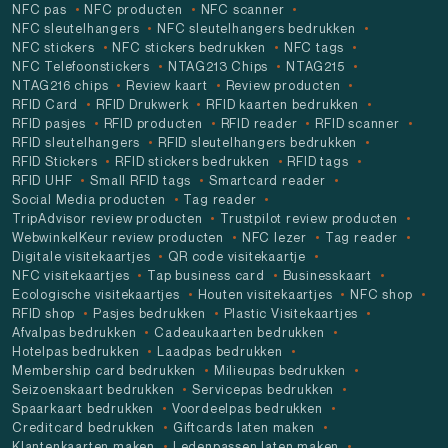
NFC pas
NFC producten
NFC scanner
NFC sleutelhangers
NFC sleutelhangers bedrukken
NFC stickers
NFC stickers bedrukken
NFC tags
NFC Telefoonstickers
NTAG213 Chips
NTAG215
NTAG216 chips
Review kaart
Review producten
RFID Card
RFID Drukwerk
RFID kaarten bedrukken
RFID pasjes
RFID producten
RFID reader
RFID scanner
RFID sleutelhangers
RFID sleutelhangers bedrukken
RFID Stickers
RFID stickers bedrukken
RFID tags
RFID UHF
Small RFID tags
Smartcard reader
Social Media producten
Tag reader
TripAdvisor review producten
Trustpilot review producten
WebwinkelKeur review producten
NFC lezer
Tag reader
Digitale visitekaartjes
QR code visitekaartje
NFC visitekaartjes
Tap business card
Businesskaart
Ecologische visitekaartjes
Houten visitekaartjes
NFC shop
RFID shop
Pasjes bedrukken
Plastic Visitekaartjes
Afvalpas bedrukken
Cadeaukaarten bedrukken
Hotelpas bedrukken
Laadpas bedrukken
Membership card bedrukken
Milieupas bedrukken
Seizoenskaart bedrukken
Servicepas bedrukken
Spaarkaart bedrukken
Voordeelpas bedrukken
Creditcard bedrukken
Giftcards laten maken
Klantenkaarten maken
Ledenpassen laten maken