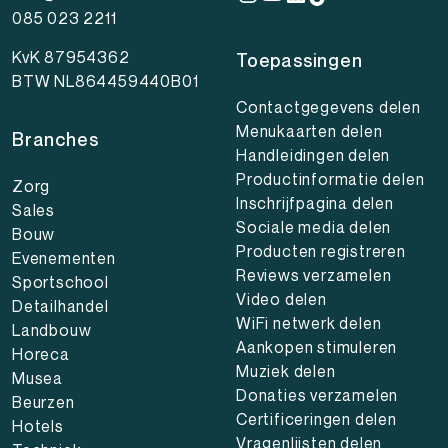
085 023 2211
KvK 87954362
Toepassingen
BTW NL864459440B01
Contactgegevens delen
Menukaarten delen
Branches
Handleidingen delen
Productinformatie delen
Zorg
Inschrijfpagina delen
Sales
Sociale media delen
Bouw
Producten registreren
Evenementen
Reviews verzamelen
Sportschool
Video delen
Detailhandel
WiFi netwerk delen
Landbouw
Aankopen stimuleren
Horeca
Muziek delen
Musea
Donaties verzamelen
Beurzen
Certificeringen delen
Hotels
Vragenlijsten delen