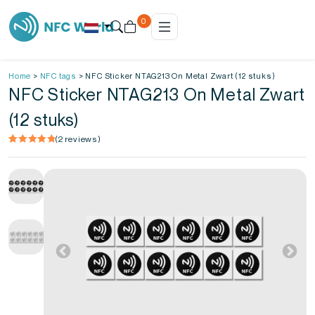
0
Home
>
NFC tags
>
NFC Sticker NTAG213 On Metal Zwart (12 stuks)
NFC Sticker NTAG213 On Metal Zwart
(12 stuks)
(
2
reviews)
Gewaardeerd
2
5.00
op 5
gebaseerd
op
klantbeoordelingen