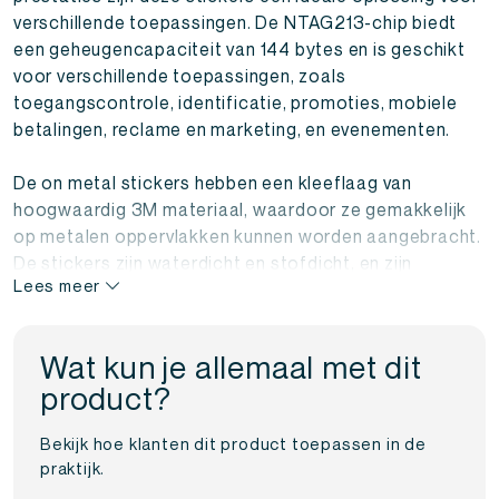
verschillende toepassingen. De NTAG213-chip biedt
een geheugencapaciteit van 144 bytes en is geschikt
voor verschillende toepassingen, zoals
toegangscontrole, identificatie, promoties, mobiele
betalingen, reclame en marketing, en evenementen.
De on metal stickers hebben een kleeflaag van
hoogwaardig 3M materiaal, waardoor ze gemakkelijk
op metalen oppervlakken kunnen worden aangebracht.
De stickers zijn waterdicht en stofdicht, en zijn
Lees meer
bestand tegen extreme temperaturen en
weersomstandigheden, waardoor ze geschikt zijn voor
gebruik buitenshuis. De stickers hebben een diameter
Wat kun je allemaal met dit
van 30 mm en zijn zeer dun, waardoor ze gemakkelijk
product?
op platte of licht gebogen oppervlakken kunnen
worden aangebracht. Bovendien zijn de stickers zeer
Bekijk hoe klanten dit product toepassen in de
gemakkelijk te programmeren met een NFC-
praktijk.
compatibel apparaat, zoals een smartphone of tablet.