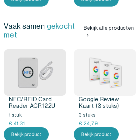
Vaak samen
gekocht
Bekijk alle producten
met
NFC/RFID Card
Google Review
Reader ACR122U
Kaart (3 stuks)
1 stuk
3 stuks
€
41,31
€
24,79
Bekijk product
Bekijk product