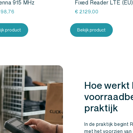
enna 915 MHz
Fixed Reader LTE (EU)
398,76
€
2.129,00
ijk product
Bekijk product
Hoe werkt
voorraadbe
praktijk
In de praktijk begint
met het voorzien van 