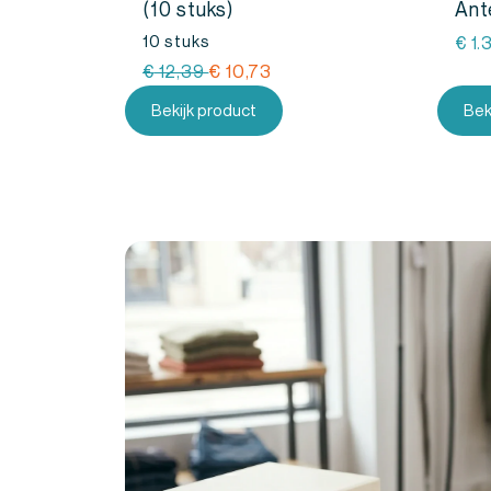
(10 stuks)
Ant
10 stuks
€
1.
Oorspronkelijke
Huidige
€
12,39
€
10,73
prijs
prijs
Bekijk product
Bek
was:
is:
€
€
12,39.
10,73.