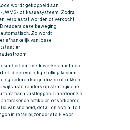
e code wordt gekoppeld aan
RP-, WMS- of kassasysteem. Zodra
n, verplaatst worden of verkocht
FID readers deze beweging
-automatisch. Zo wordt
r afhankelijk van losse
tstaat er
matiestroom.
tekent dit dat medewerkers met een
te tijd een volledige telling kunnen
ende goederen kun je dozen of rekken
terwijl vaste readers op strategische
utomatisch vastleggen. Daardoor zie
, ontbrekende artikelen of verkeerde
ie van snelheid, detail en actualiteit
en in retail bijzonder sterk voor