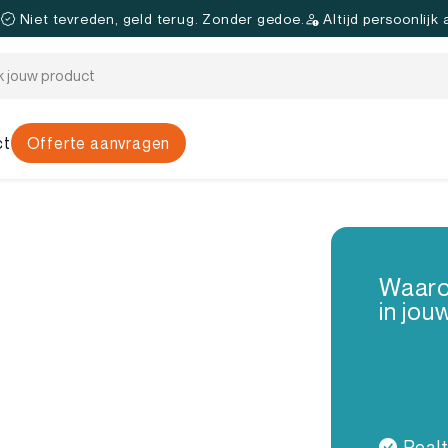
.
Niet tevreden, geld terug. Zonder gedoe.
Altijd persoonlijk
ct
Offerte aanvragen
Waaro
il voor realtime grip
in jou
er tijd en marge dan nodig is. Je
n systeem en schap, tijdrovende
at producten wel of niet op
Realt