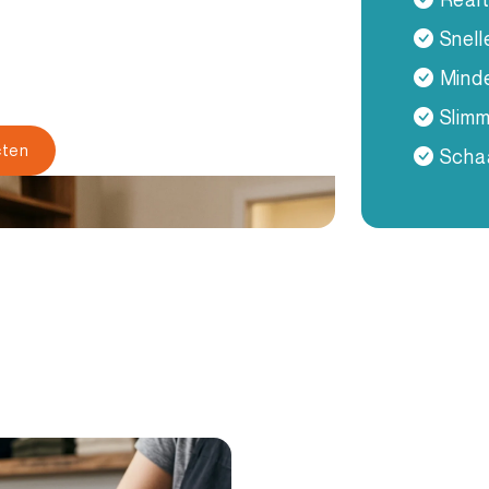
tiseer je tellingen, tracking en
Snell
D readers en slimme software. Zo
albaarder in winkel, magazijn
Minde
Slimm
cten
Schaa