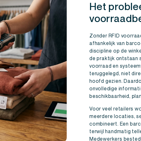
Het probl
voorraadbe
Zonder RFID voorraad
afhankelijk van barc
discipline op de winkel
de praktijk ontstaan 
voorraad en systeemv
teruggelegd, niet di
hoofd gezien. Daardo
onvolledige informat
beschikbaarheid, plan
Voor veel retailers w
meerdere locaties, s
combineert. Een barc
terwijl handmatig telle
Medewerkers bestede