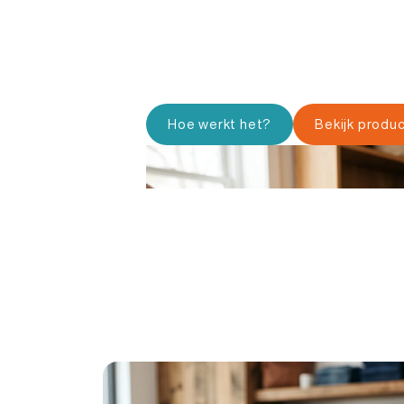
Met RFID voorraadbeheer retail automa
voorraadupdates met RFID tags, RFI
werk je sneller, nauwkeuriger en scha
en omnichannel processen.
Hoe werkt het?
Bekijk produ