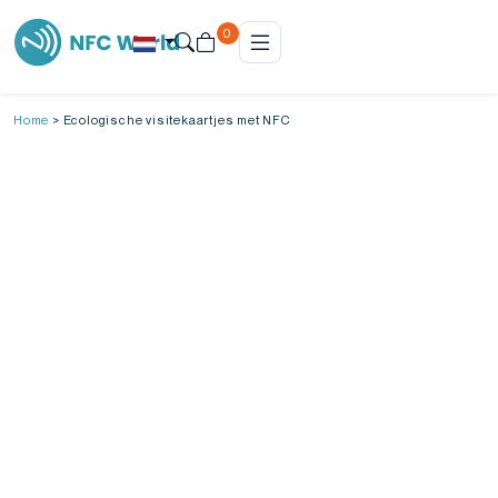
0
Home
>
Ecologische visitekaartjes met NFC
Ecologische visitekaartjes met
NFC
Ieder jaar worden er wereldwijd miljarden
papieren visitekaartjes gedrukt. De meeste
worden nooit gelezen, nooit bewaard en nooit
hergebruikt, maar het papier, de inkt en de
energie zijn al verbruikt. Een ecologisch
visitekaartje met NFC doorbreekt die cyclus: één
kaart, eindeloos herbruikbaar, zonder afval en
zonder nieuwe drukkosten. Bij NFC World bestel
je ecologische visitekaartjes van PVC, RPET of
bamboe.