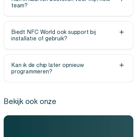
team?
Zeker. We labelen ze per naam en koppelen alles
aan één bedrijfsaccount.
Biedt NFC World ook support bij
installatie of gebruik?
Ja. Onze klantenservice helpt je bij elke stap: van
opmaak tot activatie.
Kan ik de chip later opnieuw
programmeren?
Ja. Je kunt de inhoud op elk moment aanpassen
via je dashboard. Je hebt volledige controle.
Bekijk ook onze