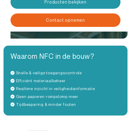
Producten bekijken
Contact opnemen
Waarom NFC in de bouw?
Snelle & veilige toegangscontrole
Efficiënt materiaalbeheer
Realtime inzicht in veiligheidsinformatie
Geen papieren rompslomp meer
Tijdbesparing & minder fouten