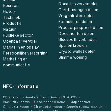
Donaties verzamelen
Beurzen
Certificeringen delen
Hotels
Vragenlijsten delen
Techniek
Formulieren delen
Productie
Productpaspoort delen
Natuur
Documenten delen
Publieke sector
Bluetooth verbinden
Openbaar vervoer
Spullen labelen
Magazijn en opslag
Crypto wallet delen
Persoonlijke verzorging
Slimme woning
Marketing en
communicatie
NFC- informatie
125 khz tag
Amiibo kopen
Amiibo NTAG215
Blank NFC cards
Cardreader iPhone
Chip scanner
Chiplezer kopen
Chipreader kopen
Google review kaarten