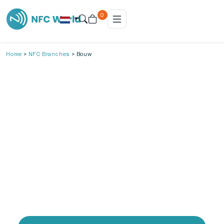
0
Home
>
NFC Branches
>
Bouw
NFC in de bouw
In de bouw draait alles om efficiëntie, veiligheid
en duidelijke communicatie. Maar laten we eerlijk
zijn: traditionele werkwijzen, zoals papieren
checklists, fysieke toegangscontrole en
handmatige registratie van materialen, kosten
onnodig veel tijd. Bovendien zorgt het bijhouden
van certificeringen en werkinstructies op losse
papieren voor rompslomp en fouten. Hoe zorg je
ervoor dat jouw bouwprojecten sneller, veiliger
en slimmer verlopen?