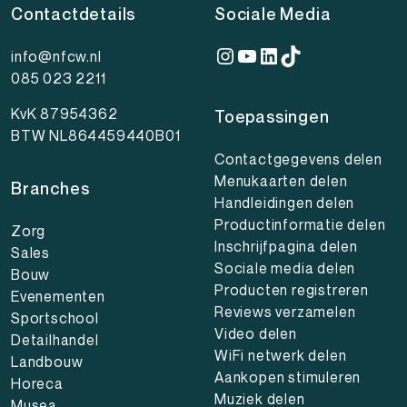
Contactdetails
Sociale Media
Instagram
YouTube
LinkedIn
TikTok
info@nfcw.nl
085 023 2211
KvK 87954362
Toepassingen
BTW NL864459440B01
Contactgegevens delen
Menukaarten delen
Branches
Handleidingen delen
Productinformatie delen
Zorg
Inschrijfpagina delen
Sales
Sociale media delen
Bouw
Producten registreren
Evenementen
Reviews verzamelen
Sportschool
Video delen
Detailhandel
WiFi netwerk delen
Landbouw
Aankopen stimuleren
Horeca
Muziek delen
Musea