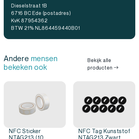
Dieselstraat 1B
6716 BC Ede (postadres)
KvK 87954362
BTW 21% NL864459440B01
Andere
mensen
Bekijk alle
bekeken ook
producten
NFC Sticker
NFC Tag Kunststof
NTAG213 (10
NTAG213 Zwart