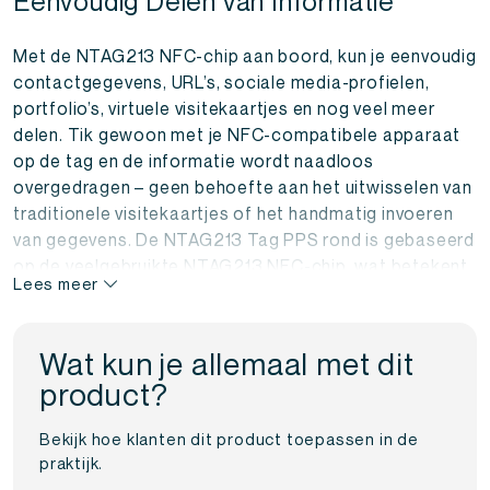
Eenvoudig Delen van Informatie
Met de NTAG213 NFC-chip aan boord, kun je eenvoudig
contactgegevens, URL’s, sociale media-profielen,
portfolio’s, virtuele visitekaartjes en nog veel meer
delen. Tik gewoon met je NFC-compatibele apparaat
op de tag en de informatie wordt naadloos
overgedragen – geen behoefte aan het uitwisselen van
traditionele visitekaartjes of het handmatig invoeren
van gegevens. De NTAG213 Tag PPS rond is gebaseerd
op de veelgebruikte NTAG213 NFC-chip, wat betekent
Lees meer
dat deze compatibel is met een breed scala aan NFC-
geactiveerde smartphones, tablets en andere
apparaten. Je kunt erop vertrouwen dat je informatie
Wat kun je allemaal met dit
altijd moeiteloos wordt gelezen en geïnterpreteerd,
product?
ongeacht het merk of het model van het apparaat van
je contacten.
Bekijk hoe klanten dit product toepassen in de
praktijk.
Duurzaam en Betrouwbaar