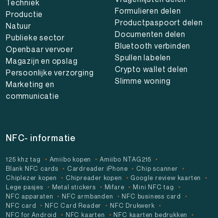
Techniek
Formulieren delen
Productie
Productpaspoort delen
Natuur
Documenten delen
Publieke sector
Bluetooth verbinden
Openbaar vervoer
Spullen labelen
Magazijn en opslag
Crypto wallet delen
Persoonlijke verzorging
Slimme woning
Marketing en
communicatie
NFC- informatie
125 khz tag
Amiibo kopen
Amiibo NTAG215
Blank NFC cards
Cardreader iPhone
Chip scanner
Chiplezer kopen
Chipreader kopen
Google review kaarten
Lege pasjes
Metal stickers
Mifare
Mini NFC tag
NFC apparaten
NFC armbanden
NFC business card
NFC card
NFC Card Reader
NFC Drukwerk
NFC for Android
NFC kaarten
NFC kaarten bedrukken