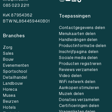
085 023 2211
KvK 87954362
Toepassingen
BTW NL864459440B01
Contactgegevens delen
Menukaarten delen
Branches
Handleidingen delen
Productinformatie delen
Zorg
Inschrijfpagina delen
Sales
Sociale media delen
Bouw
Producten registreren
Evenementen
Reviews verzamelen
Sportschool
Video delen
Detailhandel
WiFi netwerk delen
Landbouw
Aankopen stimuleren
Horeca
Muziek delen
Musea
Donaties verzamelen
Beurzen
Certificeringen delen
Hotels
Vragenlijsten delen