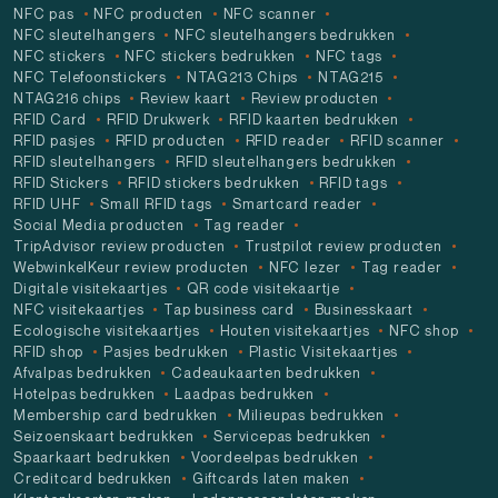
NFC pas
NFC producten
NFC scanner
NFC sleutelhangers
NFC sleutelhangers bedrukken
NFC stickers
NFC stickers bedrukken
NFC tags
NFC Telefoonstickers
NTAG213 Chips
NTAG215
NTAG216 chips
Review kaart
Review producten
RFID Card
RFID Drukwerk
RFID kaarten bedrukken
RFID pasjes
RFID producten
RFID reader
RFID scanner
RFID sleutelhangers
RFID sleutelhangers bedrukken
RFID Stickers
RFID stickers bedrukken
RFID tags
RFID UHF
Small RFID tags
Smartcard reader
Social Media producten
Tag reader
TripAdvisor review producten
Trustpilot review producten
WebwinkelKeur review producten
NFC lezer
Tag reader
Digitale visitekaartjes
QR code visitekaartje
NFC visitekaartjes
Tap business card
Businesskaart
Ecologische visitekaartjes
Houten visitekaartjes
NFC shop
RFID shop
Pasjes bedrukken
Plastic Visitekaartjes
Afvalpas bedrukken
Cadeaukaarten bedrukken
Hotelpas bedrukken
Laadpas bedrukken
Membership card bedrukken
Milieupas bedrukken
Seizoenskaart bedrukken
Servicepas bedrukken
Spaarkaart bedrukken
Voordeelpas bedrukken
Creditcard bedrukken
Giftcards laten maken