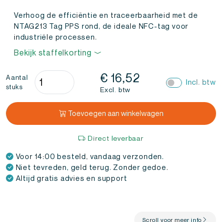
Verhoog de efficiëntie en traceerbaarheid met de
NTAG213 Tag PPS rond, de ideale NFC-tag voor
industriële processen.
Bekijk staffelkorting
NFC
€
16,52
Aantal
Incl. btw
stuks
Tag
Excl. btw
PPS
Rond
Toevoegen aan winkelwagen
NTAG213
Zwart
Direct leverbaar
(10
Voor 14:00 besteld, vandaag verzonden.
stuks)
Niet tevreden, geld terug. Zonder gedoe.
aantal
Altijd gratis advies en support
Scroll voor meer info