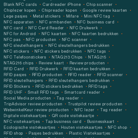
Blank NFC cards
Cardreader iPhone
Chip scanner
Chiplezer kopen
Chipreader kopen
Google review kaarten
Lege pasjes
Metal stickers
Mifare
Mini NFC tag
NFC apparaten
NFC armbanden
NFC business card
NFC card
NFC Card Reader
NFC Drukwerk
NFC for Android
NFC kaarten
NFC kaarten bedrukken
NFC pas
NFC producten
NFC scanner
NFC sleutelhangers
NFC sleutelhangers bedrukken
NFC stickers
NFC stickers bedrukken
NFC tags
NFC Telefoonstickers
NTAG213 Chips
NTAG215
NTAG216 chips
Review kaart
Review producten
RFID Card
RFID Drukwerk
RFID kaarten bedrukken
RFID pasjes
RFID producten
RFID reader
RFID scanner
RFID sleutelhangers
RFID sleutelhangers bedrukken
RFID Stickers
RFID stickers bedrukken
RFID tags
RFID UHF
Small RFID tags
Smartcard reader
Social Media producten
Tag reader
TripAdvisor review producten
Trustpilot review producten
WebwinkelKeur review producten
NFC lezer
Tag reader
Digitale visitekaartjes
QR code visitekaartje
NFC visitekaartjes
Tap business card
Businesskaart
Ecologische visitekaartjes
Houten visitekaartjes
NFC shop
RFID shop
Pasjes bedrukken
Plastic Visitekaartjes