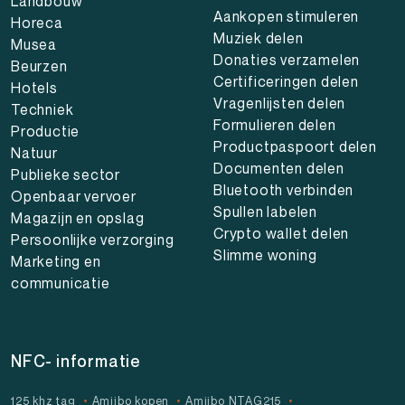
Landbouw
Aankopen stimuleren
Horeca
Muziek delen
Musea
Donaties verzamelen
Beurzen
Certificeringen delen
Hotels
Vragenlijsten delen
Techniek
Formulieren delen
Productie
Productpaspoort delen
Natuur
Documenten delen
Publieke sector
Bluetooth verbinden
Openbaar vervoer
Spullen labelen
Magazijn en opslag
Crypto wallet delen
Persoonlijke verzorging
Slimme woning
Marketing en
communicatie
NFC- informatie
125 khz tag
Amiibo kopen
Amiibo NTAG215