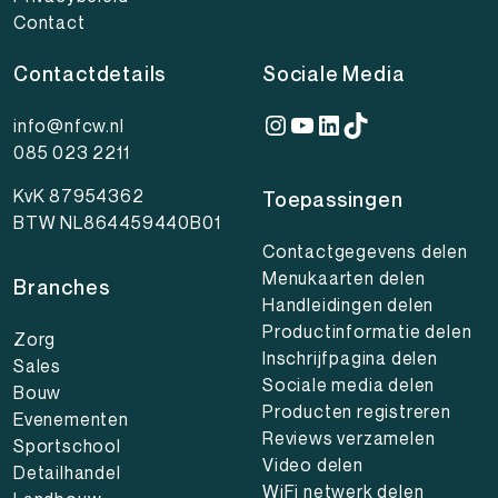
Contact
Contactdetails
Sociale Media
Instagram
YouTube
LinkedIn
TikTok
info@nfcw.nl
085 023 2211
KvK 87954362
Toepassingen
BTW NL864459440B01
Contactgegevens delen
Menukaarten delen
Branches
Handleidingen delen
Productinformatie delen
Zorg
Inschrijfpagina delen
Sales
Sociale media delen
Bouw
Producten registreren
Evenementen
Reviews verzamelen
Sportschool
Video delen
Detailhandel
WiFi netwerk delen