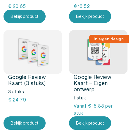
€
20,65
€
16,52
Bekijk product
Bekijk product
In eigen design
Google Review
Google Review
Kaart (3 stuks)
Kaart – Eigen
ontwerp
3 stuks
1 stuk
€
24,79
Vanaf
€
15,88
per
stuk
Bekijk product
Bekijk product