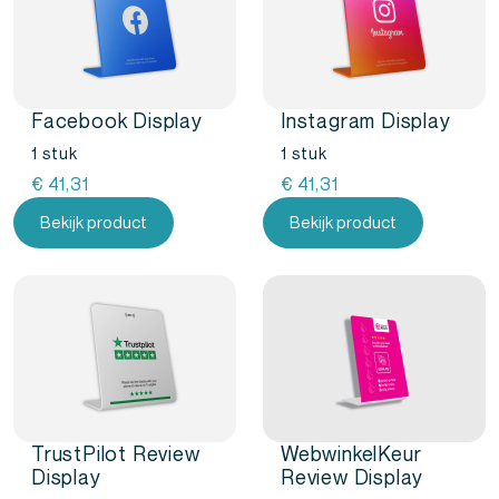
gebruiken het bij de receptie of het uitchecken. Ook op
beurzen of events werkt het perfect.
Start vandaag nog met reviews
verzamelen
Facebook Display
Instagram Display
1 stuk
1 stuk
Met het Google Review Display vraag je om feedback
€
41,31
€
41,31
zonder moeite. Klanten regelen het zelf. Je team hoeft
Bekijk product
Bekijk product
niets uit te leggen. Bestel vandaag. Dan staat het
morgen op je balie.
Laat je klanten het werk doen. Bestel nu jouw
Google Review Display.
TrustPilot Review
WebwinkelKeur
Display
Review Display