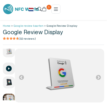
0
Home
>
Google review kaarten
>
Google Review Display
Google Review Display
(
32
reviews)
Gewaardeerd
32
4.84
op 5
gebaseerd
op
klantbeoordelingen