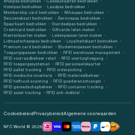
Afvalpas bedrukken
Cadeaukaarten bedrukken
Hotelpas bedrukken
Laadpas bedrukken
Membership card bedrukken
Milieupas bedrukken
Seizoenskaart bedrukken
Servicepas bedrukken
Spaarkaart bedrukken
Voordeelpas bedrukken
Creditcard bedrukken
Giftcards laten maken
Klantenkaarten maken
Ledenpassen laten maken
Lidmaatschapspas bedrukken
Loyaliteitskaart bedrukken
Premium card bedrukken
Studentenpassen bedrukken
Toegangspassen bedrukken
RFID warehouse management
RFID voorraadbeheer retail
RFID voertuigtoegang
RFID toegangssystemen
RFID personeelskaarten
RFID pallet tracking
RFID orderpicking
RFID medische inventaris
RFID materieelbeheer
RFID heftruck scanning
RFID goederenontvangst
RFID gereedschapbeheer
RFID container tracking
RFID asset tracking
RFID anti-diefstal
Cookiebeleid
Privacybeleid
Algemene voorwaarden
NFC World © 2026