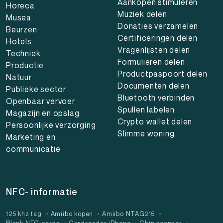
Aankopen stimuleren
Horeca
Muziek delen
Musea
Donaties verzamelen
Beurzen
Certificeringen delen
Hotels
Vragenlijsten delen
Techniek
Formulieren delen
Productie
Productpaspoort delen
Natuur
Documenten delen
Publieke sector
Bluetooth verbinden
Openbaar vervoer
Spullen labelen
Magazijn en opslag
Crypto wallet delen
Persoonlijke verzorging
Slimme woning
Marketing en
communicatie
NFC- informatie
125 khz tag
Amiibo kopen
Amiibo NTAG215