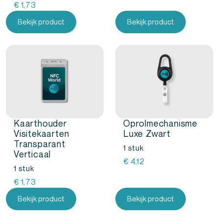
€
1,73
Bekijk product
Bekijk product
Kaarthouder
Oprolmechanisme
Visitekaarten
Luxe Zwart
Transparant
1 stuk
Verticaal
€
4,12
1 stuk
€
1,73
Bekijk product
Bekijk product