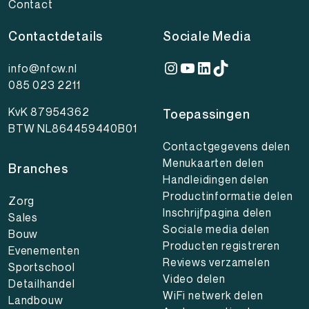
Contact
Contactdetails
Sociale Media
Instagram
YouTube
LinkedIn
TikTok
info@nfcw.nl
085 023 2211
KvK 87954362
Toepassingen
BTW NL864459440B01
Contactgegevens delen
Menukaarten delen
Branches
Handleidingen delen
Productinformatie delen
Zorg
Inschrijfpagina delen
Sales
Sociale media delen
Bouw
Producten registreren
Evenementen
Reviews verzamelen
Sportschool
Video delen
Detailhandel
WiFi netwerk delen
Landbouw