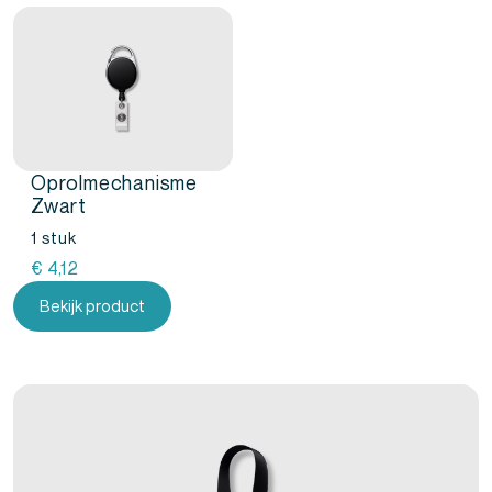
Oprolmechanisme
Zwart
1 stuk
€
4,12
Bekijk product