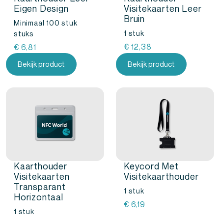
Eigen Design
Visitekaarten Leer
Bruin
Minimaal 100 stuk
1 stuk
stuks
€
12,38
€
6,81
Bekijk product
Bekijk product
Kaarthouder
Keycord Met
Visitekaarten
Visitekaarthouder
Transparant
1 stuk
Horizontaal
€
6,19
1 stuk