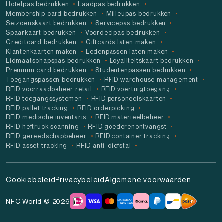
Hotelpas bedrukken
Laadpas bedrukken
Membership card bedrukken
Milieupas bedrukken
Seizoenskaart bedrukken
Servicepas bedrukken
Spaarkaart bedrukken
Voordeelpas bedrukken
Creditcard bedrukken
Giftcards laten maken
Klantenkaarten maken
Ledenpassen laten maken
Lidmaatschapspas bedrukken
Loyaliteitskaart bedrukken
Premium card bedrukken
Studentenpassen bedrukken
Toegangspassen bedrukken
RFID warehouse management
RFID voorraadbeheer retail
RFID voertuigtoegang
RFID toegangssystemen
RFID personeelskaarten
RFID pallet tracking
RFID orderpicking
RFID medische inventaris
RFID materieelbeheer
RFID heftruck scanning
RFID goederenontvangst
RFID gereedschapbeheer
RFID container tracking
RFID asset tracking
RFID anti-diefstal
Cookiebeleid
Privacybeleid
Algemene voorwaarden
NFC World © 2026