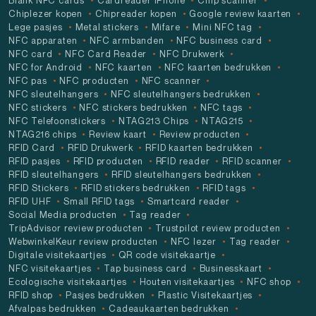
Blank NFC cards
Cardreader iPhone
Chip scanner
Chiplezer kopen
Chipreader kopen
Google review kaarten
Lege pasjes
Metal stickers
Mifare
Mini NFC tag
NFC apparaten
NFC armbanden
NFC business card
NFC card
NFC Card Reader
NFC Drukwerk
NFC for Android
NFC kaarten
NFC kaarten bedrukken
NFC pas
NFC producten
NFC scanner
NFC sleutelhangers
NFC sleutelhangers bedrukken
NFC stickers
NFC stickers bedrukken
NFC tags
NFC Telefoonstickers
NTAG213 Chips
NTAG215
NTAG216 chips
Review kaart
Review producten
RFID Card
RFID Drukwerk
RFID kaarten bedrukken
RFID pasjes
RFID producten
RFID reader
RFID scanner
RFID sleutelhangers
RFID sleutelhangers bedrukken
RFID Stickers
RFID stickers bedrukken
RFID tags
RFID UHF
Small RFID tags
Smartcard reader
Social Media producten
Tag reader
TripAdvisor review producten
Trustpilot review producten
WebwinkelKeur review producten
NFC lezer
Tag reader
Digitale visitekaartjes
QR code visitekaartje
NFC visitekaartjes
Tap business card
Businesskaart
Ecologische visitekaartjes
Houten visitekaartjes
NFC shop
RFID shop
Pasjes bedrukken
Plastic Visitekaartjes
Afvalpas bedrukken
Cadeaukaarten bedrukken