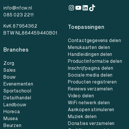
Instagram
YouTube
LinkedIn
TikTok
info@nfcw.nl
085 023 2211
KvK 87954362
Toepassingen
BTW NL864459440B01
Contactgegevens delen
Menukaarten delen
Branches
Handleidingen delen
Productinformatie delen
Zorg
Inschrijfpagina delen
Sales
Sociale media delen
Bouw
Producten registreren
Evenementen
Reviews verzamelen
Sportschool
Video delen
Detailhandel
WiFi netwerk delen
Landbouw
Aankopen stimuleren
Horeca
Muziek delen
Musea
Donaties verzamelen
Beurzen