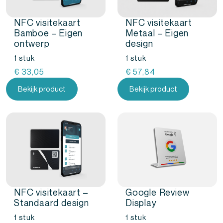
NFC visitekaart
NFC visitekaart
Bamboe – Eigen
Metaal – Eigen
ontwerp
design
1 stuk
1 stuk
€
33,05
€
57,84
Bekijk product
Bekijk product
NFC visitekaart –
Google Review
Standaard design
Display
1 stuk
1 stuk