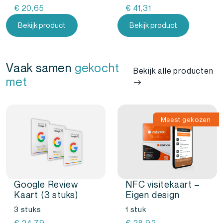
€
20,65
€
41,31
Bekijk product
Bekijk product
Vaak samen
gekocht
Bekijk alle producten
met
Meest gekozen
Google Review
NFC visitekaart –
Kaart (3 stuks)
Eigen design
3 stuks
1 stuk
€
24,79
€
28,92