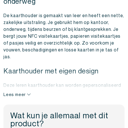
onderweg
De kaarthouder is gemaakt van leer en heeft een nette,
zakelijke uitstraling. Je gebruikt hem op kantoor,
onderweg, tijdens beurzen of bij klantgesprekken. Je
bergt jouw NFC visitekaartjes, papieren visitekaartjes
of pasjes veilig en overzichtelijk op. Zo voorkom je
vouwen, beschadigingen en losse kaarten in je tas of
jas.
Kaarthouder met eigen design
Deze leren kaarthouder kan worden gepersonaliseerd
met jouw eigen ontwerp. Denk aan een bedrijfslogo,
Lees meer
initialen, naam, campagnebeeld of herkenbare huisstijl.
Zo maak je van een praktische kaarthouder een
professioneel relatiegeschenk of onderdeel van je
Wat kun je allemaal met dit
merkpresentatie.
product?