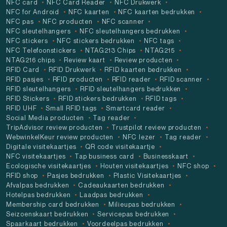
NFC card
NFC Card Reader
NFC Drukwerk
NFC for Android
NFC kaarten
NFC kaarten bedrukken
NFC pas
NFC producten
NFC scanner
NFC sleutelhangers
NFC sleutelhangers bedrukken
NFC stickers
NFC stickers bedrukken
NFC tags
NFC Telefoonstickers
NTAG213 Chips
NTAG215
NTAG216 chips
Review kaart
Review producten
RFID Card
RFID Drukwerk
RFID kaarten bedrukken
RFID pasjes
RFID producten
RFID reader
RFID scanner
RFID sleutelhangers
RFID sleutelhangers bedrukken
RFID Stickers
RFID stickers bedrukken
RFID tags
RFID UHF
Small RFID tags
Smartcard reader
Social Media producten
Tag reader
TripAdvisor review producten
Trustpilot review producten
WebwinkelKeur review producten
NFC lezer
Tag reader
Digitale visitekaartjes
QR code visitekaartje
NFC visitekaartjes
Tap business card
Businesskaart
Ecologische visitekaartjes
Houten visitekaartjes
NFC shop
RFID shop
Pasjes bedrukken
Plastic Visitekaartjes
Afvalpas bedrukken
Cadeaukaarten bedrukken
Hotelpas bedrukken
Laadpas bedrukken
Membership card bedrukken
Milieupas bedrukken
Seizoenskaart bedrukken
Servicepas bedrukken
Spaarkaart bedrukken
Voordeelpas bedrukken