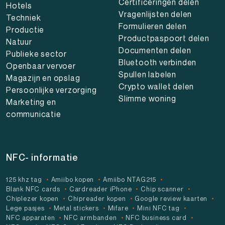
Certificeringen delen
Hotels
Vragenlijsten delen
Techniek
Formulieren delen
Productie
Productpaspoort delen
Natuur
Documenten delen
Publieke sector
Bluetooth verbinden
Openbaar vervoer
Spullen labelen
Magazijn en opslag
Crypto wallet delen
Persoonlijke verzorging
Slimme woning
Marketing en
communicatie
NFC- informatie
125 khz tag
Amiibo kopen
Amiibo NTAG215
Blank NFC cards
Cardreader iPhone
Chip scanner
Chiplezer kopen
Chipreader kopen
Google review kaarten
Lege pasjes
Metal stickers
Mifare
Mini NFC tag
NFC apparaten
NFC armbanden
NFC business card