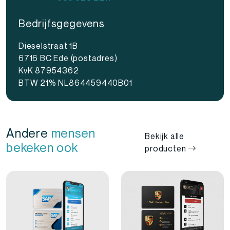
Bedrijfsgegevens
Dieselstraat 1B
6716 BC Ede (postadres)
KvK 87954362
BTW 21% NL864459440B01
Andere
mensen
Bekijk alle
bekeken ook
producten