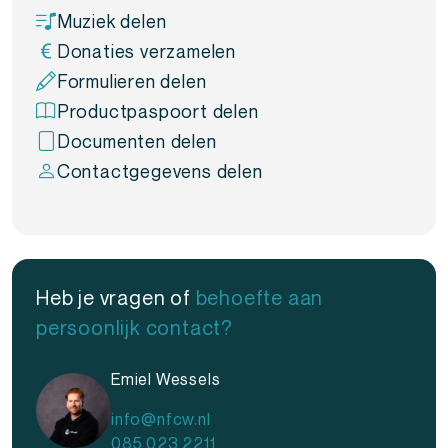
dagelijks kaarten gebruikt, deze kaarthouder zorgt
Muziek delen
voor een verzorgde uitstraling. Geen losse kaartjes
Donaties verzamelen
meer, maar een professionele houder die past bij jouw
Formulieren delen
merk.
Productpaspoort delen
Met de Kaarthouder Leer Eigen Design geef je jouw
Documenten delen
kaarten een nette presentatie en maak je jouw
Contactgegevens delen
zakelijke uitstraling persoonlijker.
Heb je vragen of
behoefte aan
persoonlijk contact?
Emiel Wessels
info@nfcw.nl
085 023 2211