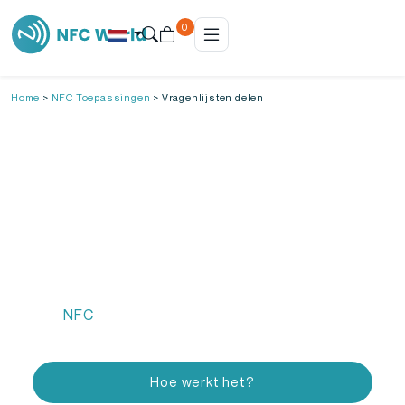
0
Home
>
NFC Toepassingen
>
Vragenlijsten delen
Vragenlijst delen met NFC
Vragenlijsten uitzetten kost vaak meer moeite
dan nodig is. Links moeten handmatig gedeeld
worden, QR-codes worden niet altijd gescand en
papieren formulieren zijn foutgevoelig én
tijdrovend. Hierdoor haken deelnemers af en
loop je waardevolle input mis.
Met
NFC
vul je vragenlijsten direct in, snel en
zonder drempels.
Hoe werkt het?