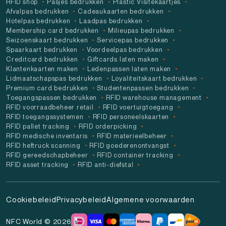
RFID shop
Pasjes bedrukken
Plastic Visitekaartjes
Afvalpas bedrukken
Cadeaukaarten bedrukken
Hotelpas bedrukken
Laadpas bedrukken
Membership card bedrukken
Milieupas bedrukken
Seizoenskaart bedrukken
Servicepas bedrukken
Spaarkaart bedrukken
Voordeelpas bedrukken
Creditcard bedrukken
Giftcards laten maken
Klantenkaarten maken
Ledenpassen laten maken
Lidmaatschapspas bedrukken
Loyaliteitskaart bedrukken
Premium card bedrukken
Studentenpassen bedrukken
Toegangspassen bedrukken
RFID warehouse management
RFID voorraadbeheer retail
RFID voertuigtoegang
RFID toegangssystemen
RFID personeelskaarten
RFID pallet tracking
RFID orderpicking
RFID medische inventaris
RFID materieelbeheer
RFID heftruck scanning
RFID goederenontvangst
RFID gereedschapbeheer
RFID container tracking
RFID asset tracking
RFID anti-diefstal
Cookiebeleid
Privacybeleid
Algemene voorwaarden
NFC World © 2026