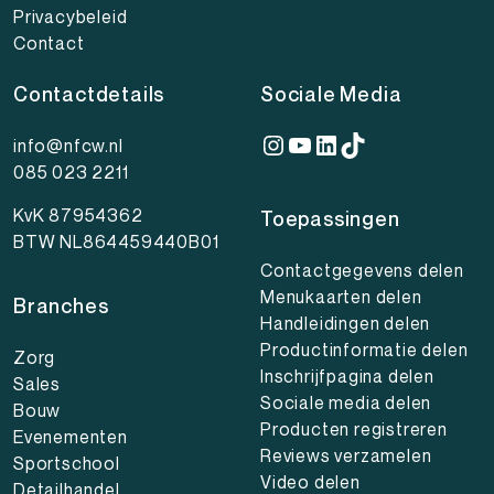
Privacybeleid
Contact
Contactdetails
Sociale Media
Instagram
YouTube
LinkedIn
TikTok
info@nfcw.nl
085 023 2211
KvK 87954362
Toepassingen
BTW NL864459440B01
Contactgegevens delen
Menukaarten delen
Branches
Handleidingen delen
Productinformatie delen
Zorg
Inschrijfpagina delen
Sales
Sociale media delen
Bouw
Producten registreren
Evenementen
Reviews verzamelen
Sportschool
Video delen
Detailhandel