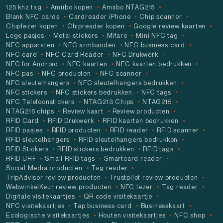
125 khz tag
Amiibo kopen
Amiibo NTAG215
Blank NFC cards
Cardreader iPhone
Chip scanner
Chiplezer kopen
Chipreader kopen
Google review kaarten
Lege pasjes
Metal stickers
Mifare
Mini NFC tag
NFC apparaten
NFC armbanden
NFC business card
NFC card
NFC Card Reader
NFC Drukwerk
NFC for Android
NFC kaarten
NFC kaarten bedrukken
NFC pas
NFC producten
NFC scanner
NFC sleutelhangers
NFC sleutelhangers bedrukken
NFC stickers
NFC stickers bedrukken
NFC tags
NFC Telefoonstickers
NTAG213 Chips
NTAG215
NTAG216 chips
Review kaart
Review producten
RFID Card
RFID Drukwerk
RFID kaarten bedrukken
RFID pasjes
RFID producten
RFID reader
RFID scanner
RFID sleutelhangers
RFID sleutelhangers bedrukken
RFID Stickers
RFID stickers bedrukken
RFID tags
RFID UHF
Small RFID tags
Smartcard reader
Social Media producten
Tag reader
TripAdvisor review producten
Trustpilot review producten
WebwinkelKeur review producten
NFC lezer
Tag reader
Digitale visitekaartjes
QR code visitekaartje
NFC visitekaartjes
Tap business card
Businesskaart
Ecologische visitekaartjes
Houten visitekaartjes
NFC shop