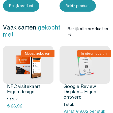
Bekijk product
Bekijk product
Vaak samen
gekocht
Bekijk alle producten
met
Meest gekozen
In eigen design
NFC visitekaart –
Google Review
Eigen design
Display – Eigen
ontwerp
1 stuk
1 stuk
€
28,92
Vanaf
€
9,02
per stuk