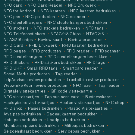
NFC card
NFC Card Reader
NFC Drukwerk
NFC for Android
NFC kaarten
NFC kaarten bedrukken
NFC pas
NFC producten
NFC scanner
NFC sleutelhangers
NFC sleutelhangers bedrukken
NFC stickers
NFC stickers bedrukken
NFC tags
NFC Telefoonstickers
NTAG213 Chips
NTAG215
NTAG216 chips
Review kaart
Review producten
RFID Card
RFID Drukwerk
RFID kaarten bedrukken
RFID pasjes
RFID producten
RFID reader
RFID scanner
RFID sleutelhangers
RFID sleutelhangers bedrukken
RFID Stickers
RFID stickers bedrukken
RFID tags
RFID UHF
Small RFID tags
Smartcard reader
Social Media producten
Tag reader
TripAdvisor review producten
Trustpilot review producten
WebwinkelKeur review producten
NFC lezer
Tag reader
Digitale visitekaartjes
QR code visitekaartje
NFC visitekaartjes
Tap business card
Businesskaart
Ecologische visitekaartjes
Houten visitekaartjes
NFC shop
RFID shop
Pasjes bedrukken
Plastic Visitekaartjes
Afvalpas bedrukken
Cadeaukaarten bedrukken
Hotelpas bedrukken
Laadpas bedrukken
Membership card bedrukken
Milieupas bedrukken
Seizoenskaart bedrukken
Servicepas bedrukken