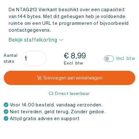
De NTAG213 Vierkant beschikt over een capaciteit
van 144 bytes. Met dit geheugen heb je voldoende
ruimte om een URL te programmeren of bijvoorbeeld
contactgegevens.
Bekijk staffelkorting
NFC
€
8,99
Aantal
Incl. btw
stuks
Sticker
Excl. btw
NTAG213
vierkant
Toevoegen aan winkelwagen
(10
stuks)
Direct leverbaar
aantal
Voor 14:00 besteld, vandaag verzonden.
Niet tevreden, geld terug. Zonder gedoe.
Altijd gratis advies en support