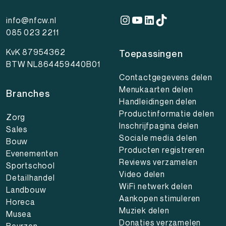
Instagram
YouTube
LinkedIn
TikTok
info@nfcw.nl
085 023 2211
KvK 87954362
Toepassingen
BTW NL864459440B01
Contactgegevens delen
Menukaarten delen
Branches
Handleidingen delen
Productinformatie delen
Zorg
Inschrijfpagina delen
Sales
Sociale media delen
Bouw
Producten registreren
Evenementen
Reviews verzamelen
Sportschool
Video delen
Detailhandel
WiFi netwerk delen
Landbouw
Aankopen stimuleren
Horeca
Muziek delen
Musea
Donaties verzamelen
Beurzen