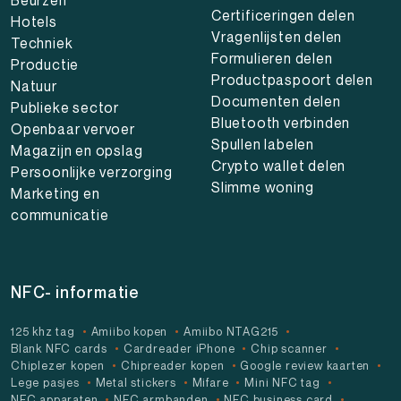
Certificeringen delen
Hotels
Vragenlijsten delen
Techniek
Formulieren delen
Productie
Productpaspoort delen
Natuur
Documenten delen
Publieke sector
Bluetooth verbinden
Openbaar vervoer
Spullen labelen
Magazijn en opslag
Crypto wallet delen
Persoonlijke verzorging
Slimme woning
Marketing en
communicatie
NFC- informatie
125 khz tag
Amiibo kopen
Amiibo NTAG215
Blank NFC cards
Cardreader iPhone
Chip scanner
Chiplezer kopen
Chipreader kopen
Google review kaarten
Lege pasjes
Metal stickers
Mifare
Mini NFC tag
NFC apparaten
NFC armbanden
NFC business card