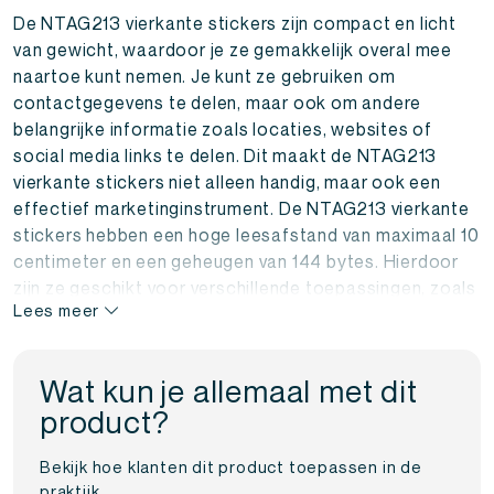
De NTAG213 vierkante stickers zijn compact en licht
van gewicht, waardoor je ze gemakkelijk overal mee
naartoe kunt nemen. Je kunt ze gebruiken om
contactgegevens te delen, maar ook om andere
belangrijke informatie zoals locaties, websites of
social media links te delen. Dit maakt de NTAG213
vierkante stickers niet alleen handig, maar ook een
effectief marketinginstrument. De NTAG213 vierkante
stickers hebben een hoge leesafstand van maximaal 10
centimeter en een geheugen van 144 bytes. Hierdoor
zijn ze geschikt voor verschillende toepassingen, zoals
Lees meer
bijvoorbeeld het delen van WiFi-wachtwoorden, het
aanbieden van kortingen of het delen van informatie
over producten of evenementen.
Wat kun je allemaal met dit
product?
Bestel vandaag nog jouw eigen NTAG213 vierkante
stickers en ontdek de vele mogelijkheden van NFC-
Bekijk hoe klanten dit product toepassen in de
technologie!
praktijk.