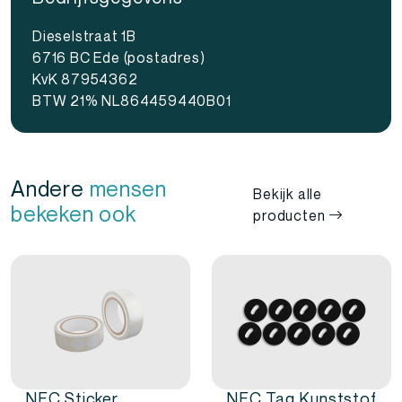
Dieselstraat 1B
6716 BC Ede (postadres)
KvK 87954362
BTW 21% NL864459440B01
Andere
mensen
Bekijk alle
bekeken ook
producten
NFC Sticker
NFC Tag Kunststof