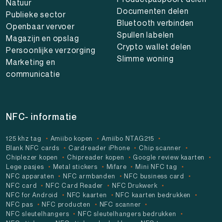
Natuur
Documenten delen
Publieke sector
Bluetooth verbinden
Openbaar vervoer
Spullen labelen
Magazijn en opslag
Crypto wallet delen
Persoonlijke verzorging
Slimme woning
Marketing en
communicatie
NFC- informatie
125 khz tag
Amiibo kopen
Amiibo NTAG215
Blank NFC cards
Cardreader iPhone
Chip scanner
Chiplezer kopen
Chipreader kopen
Google review kaarten
Lege pasjes
Metal stickers
Mifare
Mini NFC tag
NFC apparaten
NFC armbanden
NFC business card
NFC card
NFC Card Reader
NFC Drukwerk
NFC for Android
NFC kaarten
NFC kaarten bedrukken
NFC pas
NFC producten
NFC scanner
NFC sleutelhangers
NFC sleutelhangers bedrukken