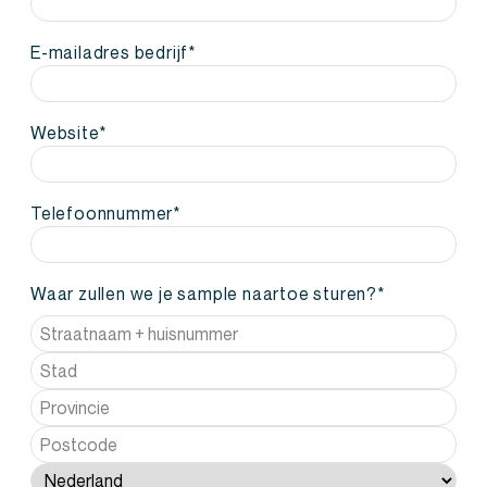
E-mailadres bedrijf
*
Website
*
Telefoonnummer
*
Waar zullen we je sample naartoe sturen?
*
Straat
+
Plaats
huisnummer
Staat
/
Postcode