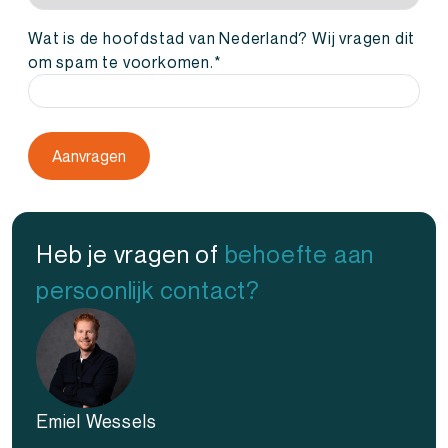
provincie
Land
/
Wat is de hoofdstad van Nederland? Wij vragen dit
regio
om spam te voorkomen.
*
Heb je vragen of
behoefte aan
persoonlijk contact?
Emiel Wessels