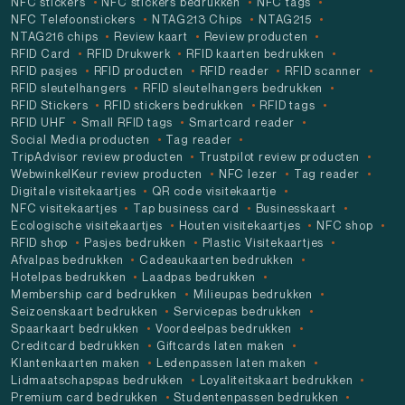
NFC stickers
NFC stickers bedrukken
NFC tags
NFC Telefoonstickers
NTAG213 Chips
NTAG215
NTAG216 chips
Review kaart
Review producten
RFID Card
RFID Drukwerk
RFID kaarten bedrukken
RFID pasjes
RFID producten
RFID reader
RFID scanner
RFID sleutelhangers
RFID sleutelhangers bedrukken
RFID Stickers
RFID stickers bedrukken
RFID tags
RFID UHF
Small RFID tags
Smartcard reader
Social Media producten
Tag reader
TripAdvisor review producten
Trustpilot review producten
WebwinkelKeur review producten
NFC lezer
Tag reader
Digitale visitekaartjes
QR code visitekaartje
NFC visitekaartjes
Tap business card
Businesskaart
Ecologische visitekaartjes
Houten visitekaartjes
NFC shop
RFID shop
Pasjes bedrukken
Plastic Visitekaartjes
Afvalpas bedrukken
Cadeaukaarten bedrukken
Hotelpas bedrukken
Laadpas bedrukken
Membership card bedrukken
Milieupas bedrukken
Seizoenskaart bedrukken
Servicepas bedrukken
Spaarkaart bedrukken
Voordeelpas bedrukken
Creditcard bedrukken
Giftcards laten maken
Klantenkaarten maken
Ledenpassen laten maken
Lidmaatschapspas bedrukken
Loyaliteitskaart bedrukken
Premium card bedrukken
Studentenpassen bedrukken