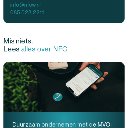
info@nfcw.nl
085 023 2211
Mis niets!
Lees
alles over NFC
Duurzaam ondernemen met de MVO-