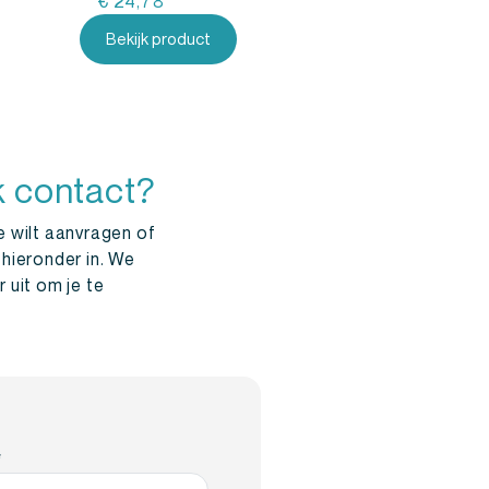
€
24,78
Bekijk product
k contact?
e wilt aanvragen of
 hieronder in. We
 uit om je te
*