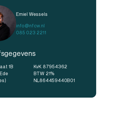
Emiel Wessels
info@nfcw.nl
085 023 2211
jfsgegevens
raat 1B
KvK 87954362
 Ede
BTW 21%
es)
NL864459440B01