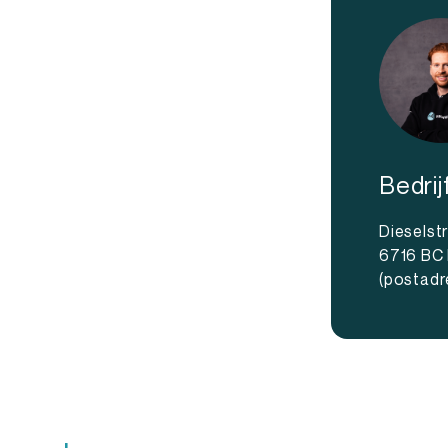
Bedri
Dieselst
6716 BC
(postadr