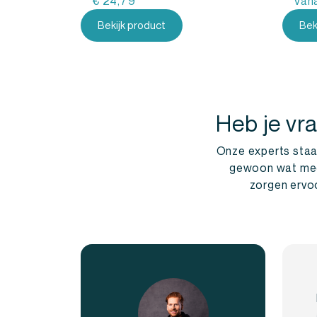
€
24,79
Van
Bekijk product
Bek
Heb je vr
Onze experts staan
gewoon wat meer 
zorgen ervoo