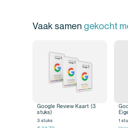
Vaak samen
gekocht m
Google Review Kaart (3
Goo
stuks)
Eig
3 stuks
1 st