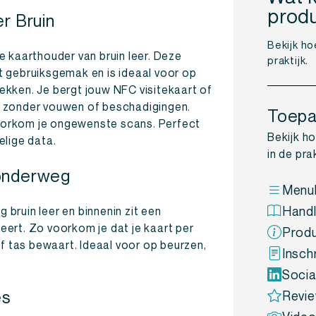
prod
r Bruin
Bekijk ho
e kaarthouder van bruin leer. Deze
praktijk.
t gebruiksgemak en is ideaal voor op
kken. Je bergt jouw NFC visitekaart of
op, zonder vouwen of beschadigingen.
Toepa
oorkom je ongewenste scans. Perfect
Bekijk h
elige data.
in de prak
 onderweg
Menuk
Handl
bruin leer en binnenin zit een
ert. Zo voorkom je dat je kaart per
Produ
of tas bewaart. Ideaal voor op beurzen,
Insch
Socia
es
Revie