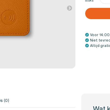
stuks
Visit
Leer
Bruin
aanta
Voor 14:00
Niet tevre
Altijd grat
s (0)
Wat k