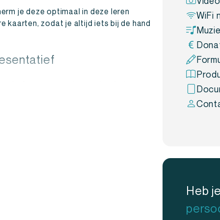
Video
erm je deze optimaal in deze leren
WiFi 
kaarten, zodat je altijd iets bij de hand
Muzie
Donat
resentatief
Formu
Produ
t gaat of gewoon onderweg bent, deze
Docu
detail. Geen slordige stapel losse
Cont
 bij jouw professionele uitstraling.
Heb j
persoo