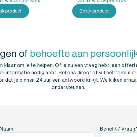
af
€
9,02
per stuk
Vanaf
€
1,09
per stuk
ijk product
Bekijk product
agen of
behoefte aan persoonlij
 klaar om je te helpen. Of je nu een vraag hebt, een offert
informatie nodig hebt. Bel ons direct of vul het formulier
r dat je binnen 24 uur een antwoord krijgt. We kijken ernaar
ondersteunen.
Naam
Bericht / Vraag