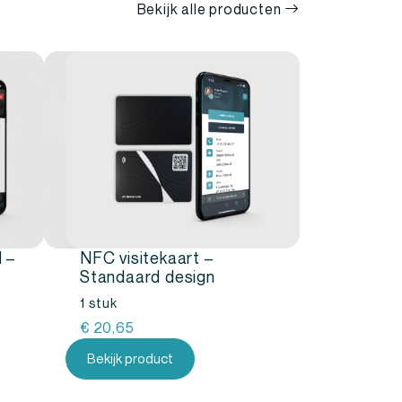
Bekijk alle producten
 –
NFC visitekaart –
Standaard design
1 stuk
€
20,65
Bekijk product