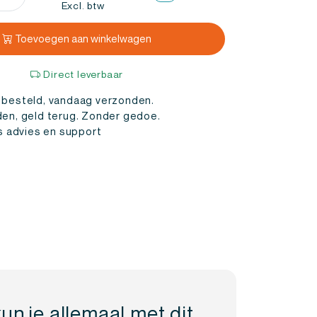
ekaarten
Excl. btw
Toevoegen aan winkelwagen
l
Direct leverbaar
 besteld, vandaag verzonden.
den, geld terug. Zonder gedoe.
is advies en support
un je allemaal met dit