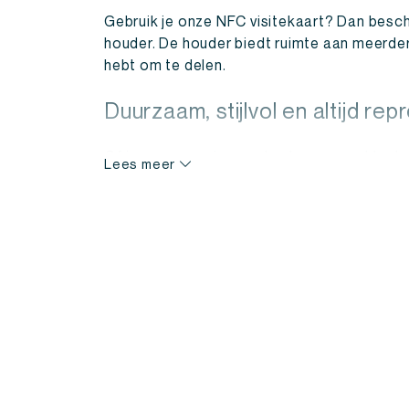
Gebruik je onze NFC visitekaart? Dan besch
houder. De houder biedt ruimte aan meerdere 
hebt om te delen.
Duurzaam, stijlvol en altijd rep
Of je nu op een beurs staat, naar een klan
Lees meer
kaarthouder laat zien dat je oog hebt voor 
kaartjes, maar een stijlvolle houder die past