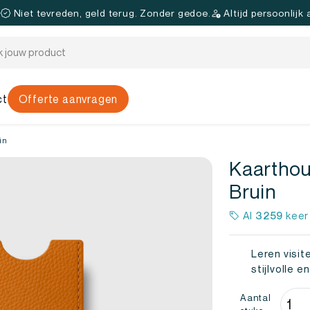
.
Niet tevreden, geld terug. Zonder gedoe.
Altijd persoonlijk
ct
Offerte aanvragen
in
Kaarthou
Bruin
Al
3259
keer
Leren visit
stijlvolle e
Kaar
Aantal