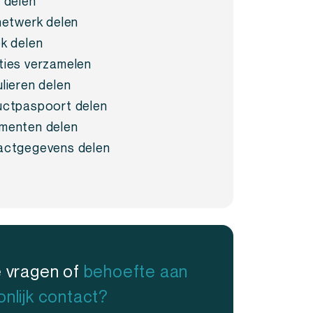
 delen
netwerk delen
k delen
ies verzamelen
lieren delen
ctpaspoort delen
menten delen
actgegevens delen
e vragen of
behoefte aan
nlijk contact?