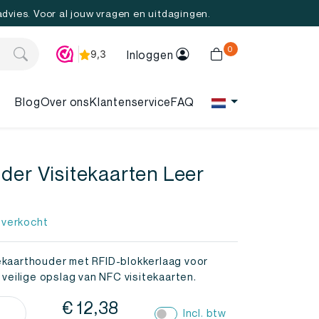
 advies. Voor al jouw vragen en uitdagingen.
0
Inloggen
Blog
Over ons
Klantenservice
FAQ
der Visitekaarten Leer
 verkocht
ekaarthouder met RFID-blokkerlaag voor
n veilige opslag van NFC visitekaarten.
thouder
€
12,38
Incl. btw