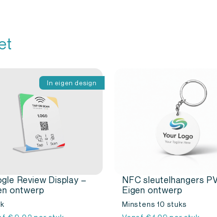
et
In eigen design
gle Review Display –
NFC sleutelhangers P
en ontwerp
Eigen ontwerp
uk
Minstens 10 stuks