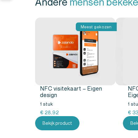
Andere
mensen bekeke
Meest gekozen
NFC visitekaart – Eigen
NFC
design
Eig
1 stuk
1 st
€
28,92
€
33
Bekijk product
Bek