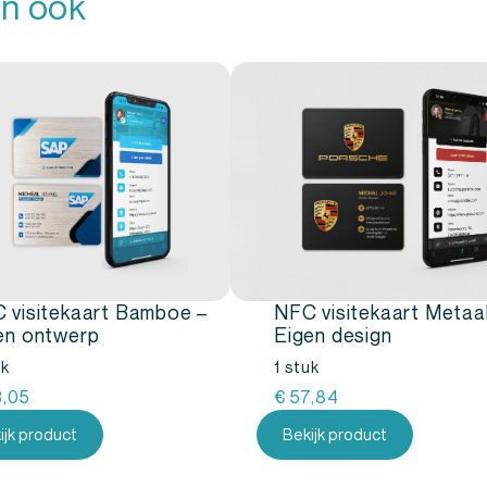
n ook
 visitekaart Bamboe –
NFC visitekaart Metaal
en ontwerp
Eigen design
uk
1 stuk
,05
€
57,84
ijk product
Bekijk product