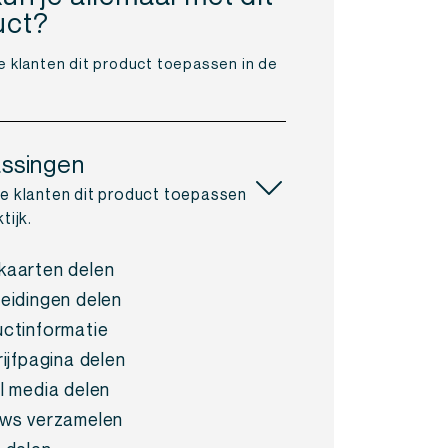
uct?
e klanten dit product toepassen in de
ssingen
oe klanten dit product toepassen
tijk.
aarten delen
eidingen delen
ctinformatie
rijfpagina delen
l media delen
ws verzamelen