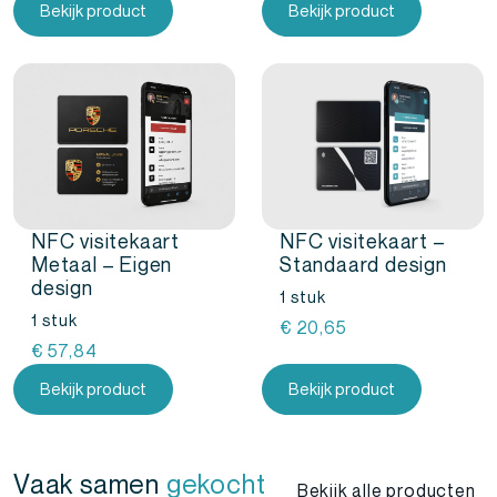
Bekijk product
Bekijk product
NFC visitekaart
NFC visitekaart –
Metaal – Eigen
Standaard design
design
1 stuk
1 stuk
€
20,65
€
57,84
Bekijk product
Bekijk product
Vaak samen
gekocht
Bekijk alle producten