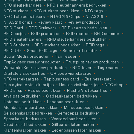
NFC sleutelhangers
NFC sleutelhangers bedrukken
NFC stickers
NFC stickers bedrukken
NFC tags
NFC Telefoonstickers
NTAG213 Chips
NTAG215
NTAG216 chips
Review kaart
Review producten
RFID Card
RFID Drukwerk
RFID kaarten bedrukken
RFID pasjes
RFID producten
RFID reader
RFID scanner
RFID sleutelhangers
RFID sleutelhangers bedrukken
RFID Stickers
RFID stickers bedrukken
RFID tags
RFID UHF
Small RFID tags
Smartcard reader
Social Media producten
Tag reader
TripAdvisor review producten
Trustpilot review producten
WebwinkelKeur review producten
NFC lezer
Tag reader
Digitale visitekaartjes
QR code visitekaartje
NFC visitekaartjes
Tap business card
Businesskaart
Ecologische visitekaartjes
Houten visitekaartjes
NFC shop
RFID shop
Pasjes bedrukken
Plastic Visitekaartjes
Afvalpas bedrukken
Cadeaukaarten bedrukken
Hotelpas bedrukken
Laadpas bedrukken
Membership card bedrukken
Milieupas bedrukken
Seizoenskaart bedrukken
Servicepas bedrukken
Spaarkaart bedrukken
Voordeelpas bedrukken
Creditcard bedrukken
Giftcards laten maken
Klantenkaarten maken
Ledenpassen laten maken