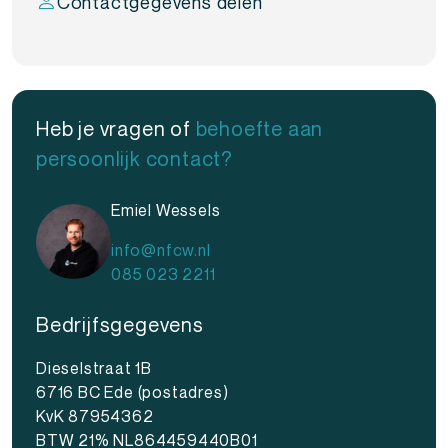
Contactgegevens delen
Heb je vragen of
behoefte aan
persoonlijk contact?
Emiel Wessels
info@nfcw.nl
085 023 2211
Bedrijfsgegevens
Dieselstraat 1B
6716 BC Ede (postadres)
KvK 87954362
BTW 21% NL864459440B01