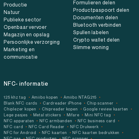
Formulieren delen
Productie
Productpaspoort delen
Natuur
Documenten delen
Publieke sector
Bluetooth verbinden
Openbaar vervoer
Spullen labelen
Magazijn en opslag
Crypto wallet delen
Persoonlijke verzorging
Slimme woning
Marketing en
communicatie
NFC- informatie
125 khz tag
Amiibo kopen
Amiibo NTAG215
Blank NFC cards
Cardreader iPhone
Chip scanner
Chiplezer kopen
Chipreader kopen
Google review kaarten
Lege pasjes
Metal stickers
Mifare
Mini NFC tag
NFC apparaten
NFC armbanden
NFC business card
NFC card
NFC Card Reader
NFC Drukwerk
NFC for Android
NFC kaarten
NFC kaarten bedrukken
NFC pas
NFC producten
NFC scanner