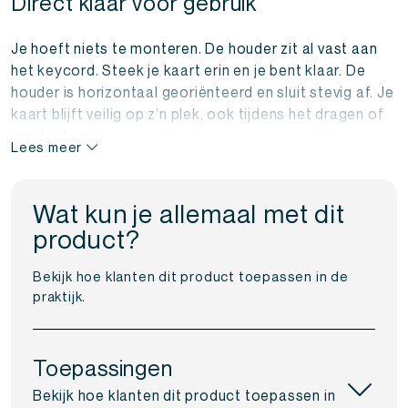
Direct klaar voor gebruik
Je hoeft niets te monteren. De houder zit al vast aan
het keycord. Steek je kaart erin en je bent klaar. De
houder is horizontaal georiënteerd en sluit stevig af. Je
kaart blijft veilig op z’n plek, ook tijdens het dragen of
verplaatsen.
Lees meer
Ideaal voor evenementen en dagelijks
gebruik
Wat kun je allemaal met dit
product?
Of je nu op een netwerkborrel staat of werkt in een
omgeving met veel bezoekers: met dit keycord zie je er
Bekijk hoe klanten dit product toepassen in de
verzorgd uit én heb je je kaart altijd klaar om te delen.
praktijk.
Combineer het met onze NFC visitekaartjes voor de
meest efficiënte eerste indruk.
Toepassingen
Bekijk hoe klanten dit product toepassen in