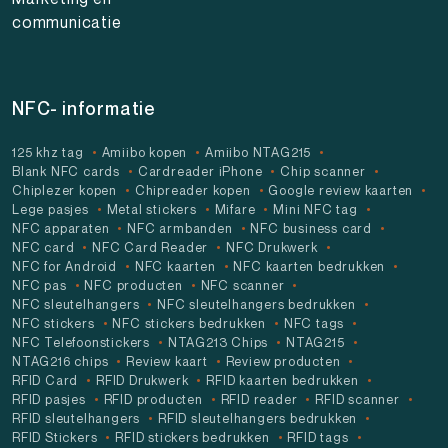
communicatie
NFC- informatie
125 khz tag
Amiibo kopen
Amiibo NTAG215
Blank NFC cards
Cardreader iPhone
Chip scanner
Chiplezer kopen
Chipreader kopen
Google review kaarten
Lege pasjes
Metal stickers
Mifare
Mini NFC tag
NFC apparaten
NFC armbanden
NFC business card
NFC card
NFC Card Reader
NFC Drukwerk
NFC for Android
NFC kaarten
NFC kaarten bedrukken
NFC pas
NFC producten
NFC scanner
NFC sleutelhangers
NFC sleutelhangers bedrukken
NFC stickers
NFC stickers bedrukken
NFC tags
NFC Telefoonstickers
NTAG213 Chips
NTAG215
NTAG216 chips
Review kaart
Review producten
RFID Card
RFID Drukwerk
RFID kaarten bedrukken
RFID pasjes
RFID producten
RFID reader
RFID scanner
RFID sleutelhangers
RFID sleutelhangers bedrukken
RFID Stickers
RFID stickers bedrukken
RFID tags