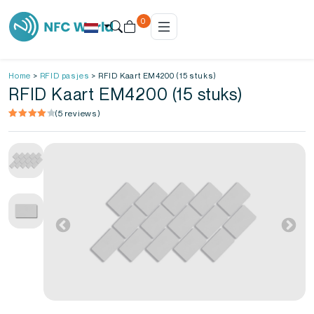
0
Home
>
RFID pasjes
>
RFID Kaart EM4200 (15 stuks)
RFID Kaart EM4200 (15 stuks)
(
5
reviews)
Gewaardeerd
5
4.20
op
5
gebaseerd
op
klantbeoordelingen