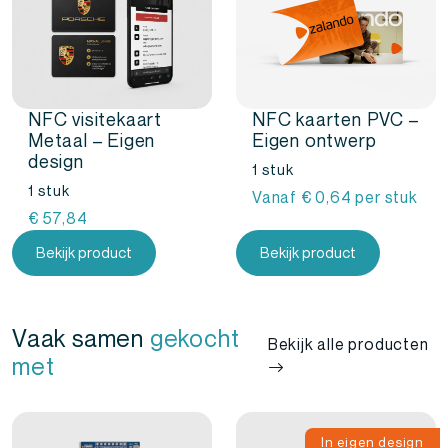
NFC visitekaart
NFC kaarten PVC –
Metaal – Eigen
Eigen ontwerp
design
1 stuk
1 stuk
Vanaf
€
0,64
per stuk
€
57,84
Bekijk product
Bekijk product
Vaak samen
gekocht
Bekijk alle producten
met
In eigen design