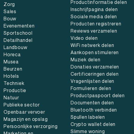
Productinformatie delen
Zorg
Inschrijfpagina delen
Sales
Sociale media delen
Bouw
Producten registreren
Evenementen
Reviews verzamelen
Sportschool
Video delen
Detailhandel
WiFi netwerk delen
Landbouw
Aankopen stimuleren
Horeca
Muziek delen
Musea
Donaties verzamelen
Beurzen
Certificeringen delen
Hotels
Vragenlijsten delen
Techniek
Formulieren delen
Productie
Productpaspoort delen
Natuur
Documenten delen
Publieke sector
Bluetooth verbinden
Openbaar vervoer
Spullen labelen
Magazijn en opslag
Crypto wallet delen
Persoonlijke verzorging
Slimme woning
Marketing en