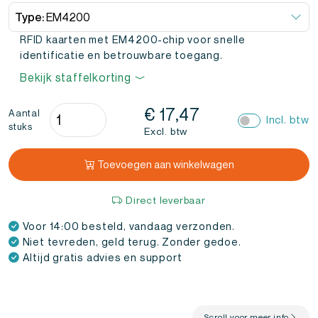
Type:
EM4200
RFID kaarten met EM4200-chip voor snelle
identificatie en betrouwbare toegang.
Bekijk staffelkorting
RFID
€
17,47
Aantal
Incl. btw
stuks
Kaart
Excl. btw
EM4200
(15
Toevoegen aan winkelwagen
stuks)
aantal
Direct leverbaar
Voor 14:00 besteld, vandaag verzonden.
Niet tevreden, geld terug. Zonder gedoe.
Altijd gratis advies en support
Scroll voor meer info