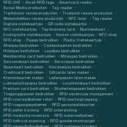
RFID UHF
Small RFID tags
Smartcard reader
Social Media producten
Tag reader
TripAdvisor review producten
Trustpilot review producten
WebwinkelKeur review producten
NFC lezer
Tag reader
Digitale visitekaartjes
QR code visitekaartje
NFC visitekaartjes
Tap business card
Businesskaart
Ecologische visitekaartjes
Houten visitekaartjes
NFC shop
RFID shop
Pasjes bedrukken
Plastic Visitekaartjes
Afvalpas bedrukken
Cadeaukaarten bedrukken
Hotelpas bedrukken
Laadpas bedrukken
Membership card bedrukken
Milieupas bedrukken
Seizoenskaart bedrukken
Servicepas bedrukken
Spaarkaart bedrukken
Voordeelpas bedrukken
Creditcard bedrukken
Giftcards laten maken
Klantenkaarten maken
Ledenpassen laten maken
Lidmaatschapspas bedrukken
Loyaliteitskaart bedrukken
Premium card bedrukken
Studentenpassen bedrukken
Toegangspassen bedrukken
RFID warehouse management
RFID voorraadbeheer retail
RFID voertuigtoegang
RFID toegangssystemen
RFID personeelskaarten
RFID pallet tracking
RFID orderpicking
RFID medische inventaris
RFID materieelbeheer
RFID heftruck scanning
RFID goederenontvangst
RFID gereedschapbeheer
RFID container tracking