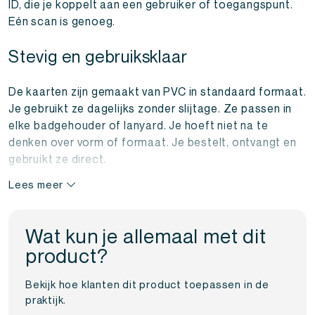
ID, die je koppelt aan een gebruiker of toegangspunt.
Eén scan is genoeg.
Stevig en gebruiksklaar
De kaarten zijn gemaakt van PVC in standaard formaat.
Je gebruikt ze dagelijks zonder slijtage. Ze passen in
elke badgehouder of lanyard. Je hoeft niet na te
denken over vorm of formaat. Je bestelt, ontvangt en
gebruikt ze direct.
Lees meer
Geen configuratie nodig
De EM4200 kaart is alleen-leesbaar en bevat een
Wat kun je allemaal met dit
vaste code. Je koppelt die eenvoudig aan je systeem.
product?
Ideaal voor organisaties die kaarten snel en foutloos
willen inzetten. Je hoeft niets in te stellen of te
Bekijk hoe klanten dit product toepassen in de
coderen.
praktijk.