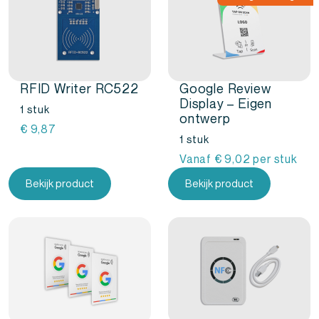
RFID Writer RC522
Google Review
Display – Eigen
1 stuk
ontwerp
€
9,87
1 stuk
Vanaf
€
9,02
per stuk
Bekijk product
Bekijk product