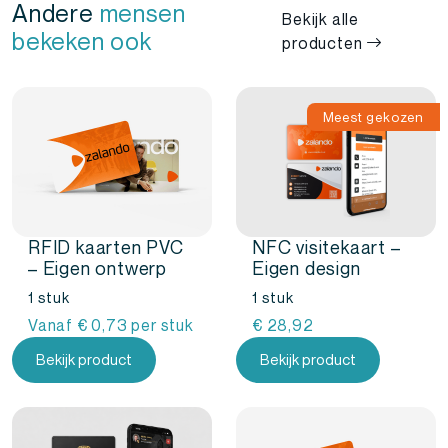
Andere
mensen
Bekijk alle
bekeken ook
producten
Meest gekozen
RFID kaarten PVC
NFC visitekaart –
– Eigen ontwerp
Eigen design
1 stuk
1 stuk
Vanaf
€
0,73
per stuk
€
28,92
Bekijk product
Bekijk product