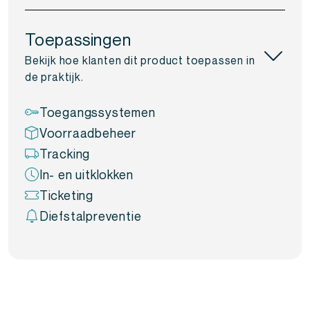
Bestellen bij NFC World
Toepassingen
Je bestelt de kaarten per 15 stuks in onze webshop.
Bekijk hoe klanten dit product toepassen in
Binnen enkele dagen heb je ze op je bureau. Honderden
de praktijk.
bedrijven vertrouwen dagelijks op onze RFID
oplossingen. Jij kunt daar vandaag bij horen.
Toegangssystemen
Voorraadbeheer
Tracking
In- en uitklokken
Ticketing
Diefstalpreventie