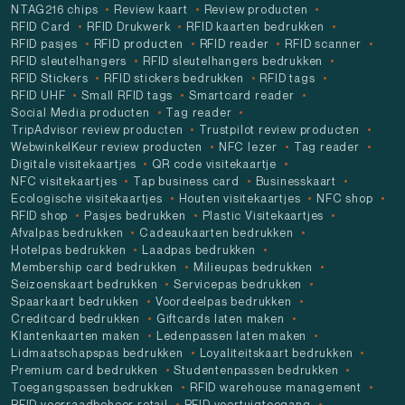
NTAG216 chips
Review kaart
Review producten
RFID Card
RFID Drukwerk
RFID kaarten bedrukken
RFID pasjes
RFID producten
RFID reader
RFID scanner
RFID sleutelhangers
RFID sleutelhangers bedrukken
RFID Stickers
RFID stickers bedrukken
RFID tags
RFID UHF
Small RFID tags
Smartcard reader
Social Media producten
Tag reader
TripAdvisor review producten
Trustpilot review producten
WebwinkelKeur review producten
NFC lezer
Tag reader
Digitale visitekaartjes
QR code visitekaartje
NFC visitekaartjes
Tap business card
Businesskaart
Ecologische visitekaartjes
Houten visitekaartjes
NFC shop
RFID shop
Pasjes bedrukken
Plastic Visitekaartjes
Afvalpas bedrukken
Cadeaukaarten bedrukken
Hotelpas bedrukken
Laadpas bedrukken
Membership card bedrukken
Milieupas bedrukken
Seizoenskaart bedrukken
Servicepas bedrukken
Spaarkaart bedrukken
Voordeelpas bedrukken
Creditcard bedrukken
Giftcards laten maken
Klantenkaarten maken
Ledenpassen laten maken
Lidmaatschapspas bedrukken
Loyaliteitskaart bedrukken
Premium card bedrukken
Studentenpassen bedrukken
Toegangspassen bedrukken
RFID warehouse management
RFID voorraadbeheer retail
RFID voertuigtoegang