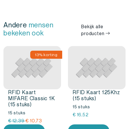
Andere
mensen
Bekijk alle
bekeken ook
producten
13% korting
RFID Kaart
RFID Kaart 125Khz
MIFARE Classic 1K
(15 stuks)
(15 stuks)
15 stuks
15 stuks
€
16,52
Oorspronkelijke
Huidige
€
12,39
€
10,73
prijs
prijs