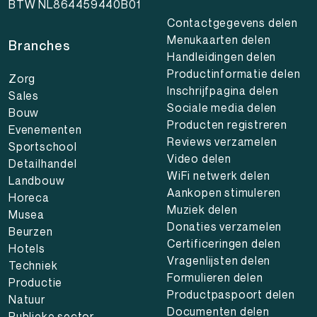
BTW NL864459440B01
Contactgegevens delen
Menukaarten delen
Branches
Handleidingen delen
Productinformatie delen
Zorg
Inschrijfpagina delen
Sales
Sociale media delen
Bouw
Producten registreren
Evenementen
Reviews verzamelen
Sportschool
Video delen
Detailhandel
WiFi netwerk delen
Landbouw
Aankopen stimuleren
Horeca
Muziek delen
Musea
Donaties verzamelen
Beurzen
Certificeringen delen
Hotels
Vragenlijsten delen
Techniek
Formulieren delen
Productie
Productpaspoort delen
Natuur
Documenten delen
Publieke sector