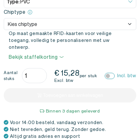
Type:
PVC
Chiptype
Op maat gemaakte RFID-kaarten voor veilige
toegang, volledig te personaliseren met uw
ontwerp.
Bekijk staffelkorting
RFID
€
15,28
Aantal
Incl. btw
per stuk
stuks
kaarten
Excl. btw
PVC
-
Toevoegen aan winkelwagen
Eigen
ontwerp
Binnen 3 dagen geleverd
aantal
Voor 14:00 besteld, vandaag verzonden.
Niet tevreden, geld terug. Zonder gedoe.
Altijd gratis advies en support