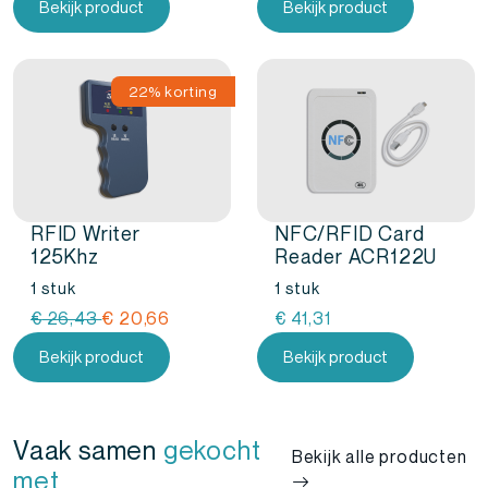
Bekijk product
Bekijk product
was:
is:
€
€
12,39.
10,73.
22% korting
RFID Writer
NFC/RFID Card
125Khz
Reader ACR122U
1 stuk
1 stuk
Oorspronkelijke
Huidige
€
26,43
€
20,66
€
41,31
prijs
prijs
Bekijk product
Bekijk product
was:
is:
€
€
26,43.
20,66.
Vaak samen
gekocht
Bekijk alle producten
met