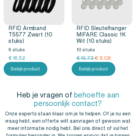
RFID Armband
RFID Sleutelhanger
T5577 Zwart (10
MIFARE Classic 1K
stuks)
Wit (10 stuks)
6 stuks
10 stuks
Oorspronkelijke
Huidige
€
16,52
€
10,73
€
9,08
prijs
prijs
Bekijk product
Bekijk product
was:
is:
€
€
10,73.
9,08.
Heb je vragen of
behoefte aan
persoonlijk contact?
Onze experts staan klaar om je te helpen. Of je nu een
vraag hebt, een offerte wilt aanvragen of gewoon wat
meer informatie nodig hebt. Bel ons direct of vul het
formulier hieronder in. We zorgen ervoor dat je binnen