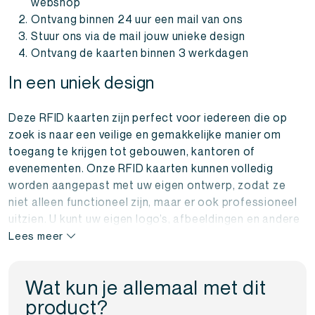
webshop
Ontvang binnen 24 uur een mail van ons
Stuur ons via de mail jouw unieke design
Ontvang de kaarten binnen 3 werkdagen
In een uniek design
Deze RFID kaarten zijn perfect voor iedereen die op
zoek is naar een veilige en gemakkelijke manier om
toegang te krijgen tot gebouwen, kantoren of
evenementen. Onze RFID kaarten kunnen volledig
worden aangepast met uw eigen ontwerp, zodat ze
niet alleen functioneel zijn, maar er ook professioneel
uitzien. U kunt uw eigen logo’s, afbeeldingen en andere
ontwerpen toevoegen om deze kaarten helemaal uniek
Lees meer
te maken.
Wat kun je allemaal met dit
Het beste van alles is dat deze kaarten werken met de
product?
nieuwste RFID-technologie, die het mogelijk maakt om