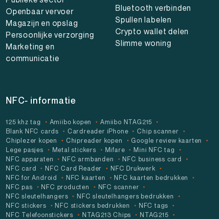
Bluetooth verbinden
Openbaar vervoer
Spullen labelen
Magazijn en opslag
Crypto wallet delen
Persoonlijke verzorging
Slimme woning
Marketing en
communicatie
NFC- informatie
125 khz tag
Amiibo kopen
Amiibo NTAG215
Blank NFC cards
Cardreader iPhone
Chip scanner
Chiplezer kopen
Chipreader kopen
Google review kaarten
Lege pasjes
Metal stickers
Mifare
Mini NFC tag
NFC apparaten
NFC armbanden
NFC business card
NFC card
NFC Card Reader
NFC Drukwerk
NFC for Android
NFC kaarten
NFC kaarten bedrukken
NFC pas
NFC producten
NFC scanner
NFC sleutelhangers
NFC sleutelhangers bedrukken
NFC stickers
NFC stickers bedrukken
NFC tags
NFC Telefoonstickers
NTAG213 Chips
NTAG215