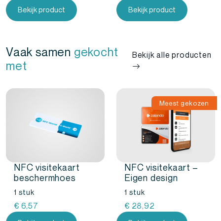
prijs
prijs
Bekijk product
Bekijk product
was:
is:
€
€
14,86.
12,39.
Vaak samen
gekocht
Bekijk alle producten
met
Meest gekozen
NFC visitekaart
NFC visitekaart –
beschermhoes
Eigen design
1 stuk
1 stuk
€
6,57
€
28,92