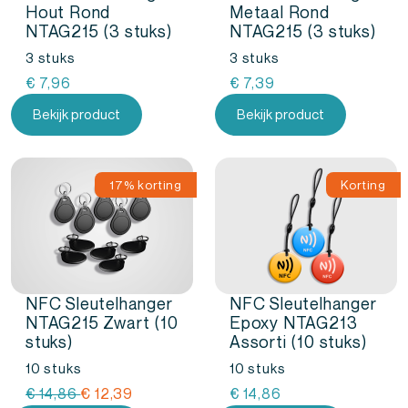
Hout Rond
Metaal Rond
NTAG215 (3 stuks)
NTAG215 (3 stuks)
3 stuks
3 stuks
€
7,96
€
7,39
Bekijk product
Bekijk product
17% korting
Korting
NFC Sleutelhanger
NFC Sleutelhanger
NTAG215 Zwart (10
Epoxy NTAG213
stuks)
Assorti (10 stuks)
10 stuks
10 stuks
Oorspronkelijke
Huidige
€
14,86
€
12,39
€
14,86