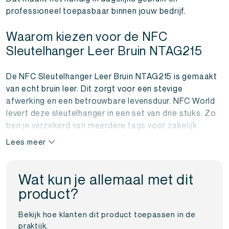
professioneel toepasbaar binnen jouw bedrijf.
Waarom kiezen voor de NFC
Sleutelhanger Leer Bruin NTAG215
De NFC Sleutelhanger Leer Bruin NTAG215 is gemaakt
van echt bruin leer. Dit zorgt voor een stevige
afwerking en een betrouwbare levensduur. NFC World
levert deze sleutelhanger in een set van drie stuks. Zo
ben je verzekerd van meerdere tags voor zakelijk
gebruik.
Lees meer
Dankzij het stevige ontwerp gaat de sleutelhanger lang
mee. Je bevestigt hem eenvoudig aan je sleutelbos.
Wat kun je allemaal met dit
Daarmee heb je altijd een NFC tag bij de hand. Klanten
product?
van NFC World geven vaak aan dat deze sleutelhanger
voor hen een slimme en praktische keuze is.
Bekijk hoe klanten dit product toepassen in de
praktijk.