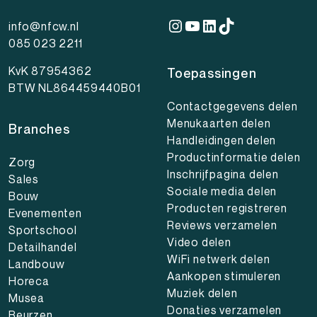
Instagram
YouTube
LinkedIn
TikTok
info@nfcw.nl
085 023 2211
KvK 87954362
Toepassingen
BTW NL864459440B01
Contactgegevens delen
Menukaarten delen
Branches
Handleidingen delen
Productinformatie delen
Zorg
Inschrijfpagina delen
Sales
Sociale media delen
Bouw
Producten registreren
Evenementen
Reviews verzamelen
Sportschool
Video delen
Detailhandel
WiFi netwerk delen
Landbouw
Aankopen stimuleren
Horeca
Muziek delen
Musea
Donaties verzamelen
Beurzen