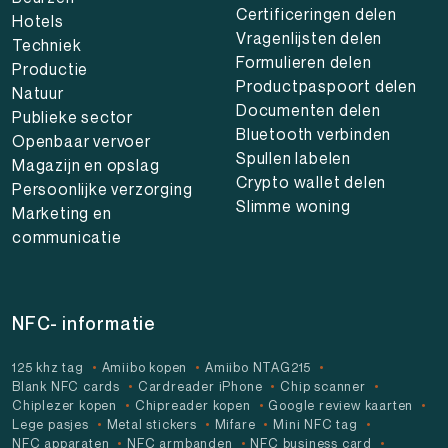
Certificeringen delen
Hotels
Vragenlijsten delen
Techniek
Formulieren delen
Productie
Productpaspoort delen
Natuur
Documenten delen
Publieke sector
Bluetooth verbinden
Openbaar vervoer
Spullen labelen
Magazijn en opslag
Crypto wallet delen
Persoonlijke verzorging
Slimme woning
Marketing en
communicatie
NFC- informatie
125 khz tag
Amiibo kopen
Amiibo NTAG215
Blank NFC cards
Cardreader iPhone
Chip scanner
Chiplezer kopen
Chipreader kopen
Google review kaarten
Lege pasjes
Metal stickers
Mifare
Mini NFC tag
NFC apparaten
NFC armbanden
NFC business card