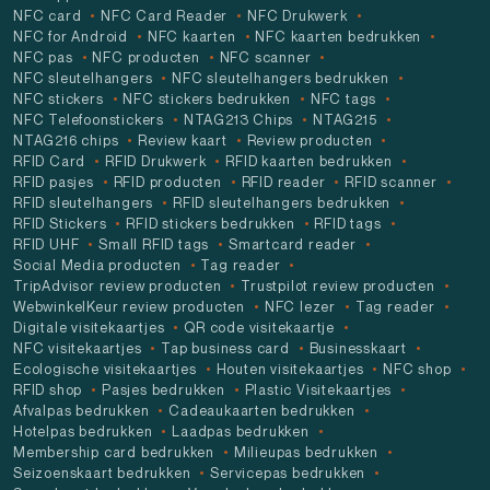
NFC card
NFC Card Reader
NFC Drukwerk
NFC for Android
NFC kaarten
NFC kaarten bedrukken
NFC pas
NFC producten
NFC scanner
NFC sleutelhangers
NFC sleutelhangers bedrukken
NFC stickers
NFC stickers bedrukken
NFC tags
NFC Telefoonstickers
NTAG213 Chips
NTAG215
NTAG216 chips
Review kaart
Review producten
RFID Card
RFID Drukwerk
RFID kaarten bedrukken
RFID pasjes
RFID producten
RFID reader
RFID scanner
RFID sleutelhangers
RFID sleutelhangers bedrukken
RFID Stickers
RFID stickers bedrukken
RFID tags
RFID UHF
Small RFID tags
Smartcard reader
Social Media producten
Tag reader
TripAdvisor review producten
Trustpilot review producten
WebwinkelKeur review producten
NFC lezer
Tag reader
Digitale visitekaartjes
QR code visitekaartje
NFC visitekaartjes
Tap business card
Businesskaart
Ecologische visitekaartjes
Houten visitekaartjes
NFC shop
RFID shop
Pasjes bedrukken
Plastic Visitekaartjes
Afvalpas bedrukken
Cadeaukaarten bedrukken
Hotelpas bedrukken
Laadpas bedrukken
Membership card bedrukken
Milieupas bedrukken
Seizoenskaart bedrukken
Servicepas bedrukken