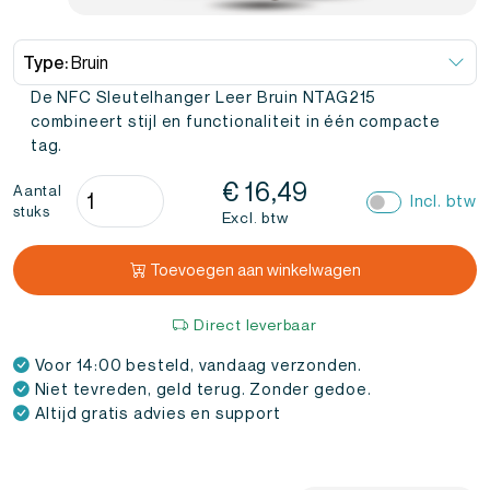
Type:
Bruin
De NFC Sleutelhanger Leer Bruin NTAG215
combineert stijl en functionaliteit in één compacte
tag.
NFC
€
16,49
Aantal
Incl. btw
stuks
Sleutelhanger
Excl. btw
Leer
Bruin
Toevoegen aan winkelwagen
NTAG215
(3
Direct leverbaar
stuks)
Voor 14:00 besteld, vandaag verzonden.
aantal
Niet tevreden, geld terug. Zonder gedoe.
Altijd gratis advies en support