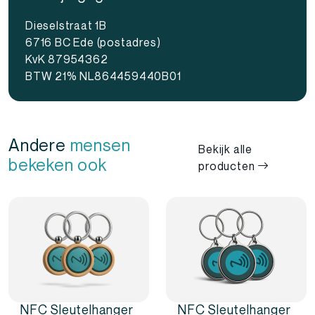
Dieselstraat 1B
6716 BC Ede (postadres)
KvK 87954362
BTW 21% NL864459440B01
Andere
mensen
Bekijk alle
bekeken ook
producten
NFC Sleutelhanger
NFC Sleutelhanger