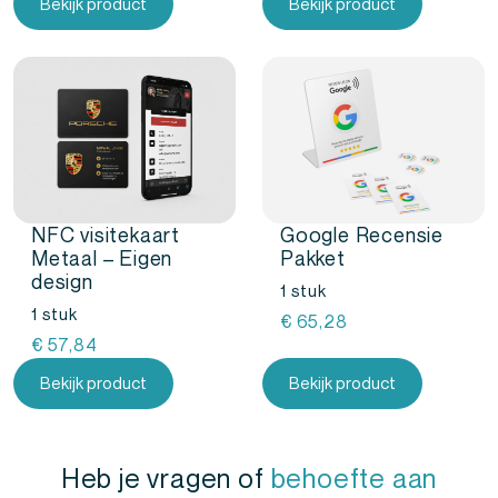
Bekijk product
Bekijk product
NFC visitekaart
Google Recensie
Metaal – Eigen
Pakket
design
1 stuk
1 stuk
€
65,28
€
57,84
Bekijk product
Bekijk product
Heb je vragen of
behoefte aan