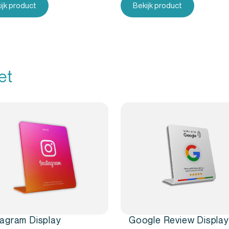
ijk product
Bekijk product
et
tagram Display
Google Review Display