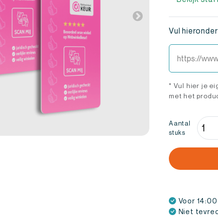
Vul hieronder 
* Vul hier je 
met het produ
Webw
Aantal
stuks
Revi
Kaar
(3
stuks
aanta
Voor 14:00
Niet tevre