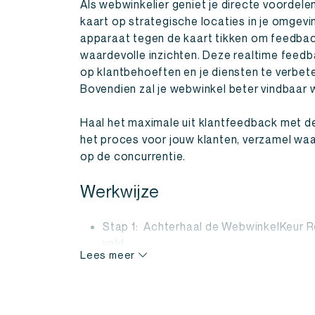
Als webwinkelier geniet je directe voordel
kaart op strategische locaties in je omgevi
apparaat tegen de kaart tikken om feedback
waardevolle inzichten. Deze realtime feedba
op klantbehoeften en je diensten te verbete
Bovendien zal je webwinkel beter vindbaar
Haal het maximale uit klantfeedback met 
het proces voor jouw klanten, verzamel waar
op de concurrentie.
Werkwijze
Stap 1: Achterhaal de WebwinkelKeur Re
veld
Lees meer
Stap 2: Bestel de WebwinkelKeur revie
Stap 3: Binnen 2 werkdagen geleverd
Stap 4: Reviews verzamelen!