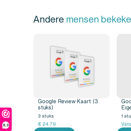
Andere
mensen bekeke
Google Review Kaart (3
Goo
stuks)
Eig
3 stuks
1 st
€
24,79
Van
9,3