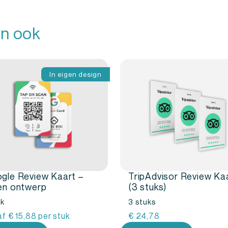
n ook
In eigen design
gle Review Kaart –
TripAdvisor Review Ka
en ontwerp
(3 stuks)
uk
3 stuks
af
€
15,88
per stuk
€
24,78