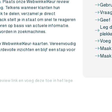
en. Plaats onze WebwinkelKeur review
Gebru
ng. Telkens wanneer klanten hun
Vraag
 te delen, verzamel je direct
ck stelt je in staat om snel te reageren
Geef 
ren op basis van actuele informatie.
Leg d
 worden in zoekmachines.
plekk
Voeg 
de WebwinkelKeur-kaarten. Vereenvoudig
Maak 
devolle inzichten en blijf een stap voor
Maak 
view link en voeg deze toe in het lege
w kaarten