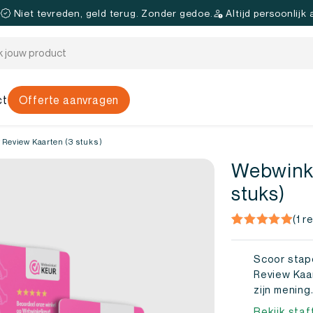
.
Niet tevreden, geld terug. Zonder gedoe.
Altijd persoonlijk
ct
Offerte aanvragen
Review Kaarten (3 stuks)
Webwinke
stuks)
(
1
re
Gewaardeerd
1
5.00
op 5
Scoor stap
gebaseerd
Review Kaar
op
zijn mening
klantbeoordelin
Bekijk staf