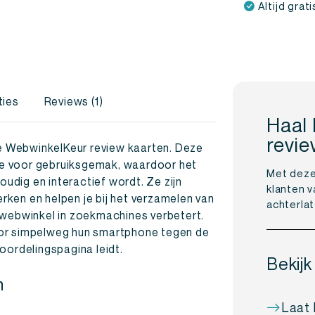
Altijd grat
ties
Reviews (1)
Haal 
revi
 WebwinkelKeur review kaarten. Deze
e voor gebruiksgemak, waardoor het
Met deze 
dig en interactief wordt. Ze zijn
klanten v
ken en helpen je bij het verzamelen van
achterla
 webwinkel in zoekmachines verbetert.
oor simpelweg hun smartphone tegen de
oordelingspagina leidt.
Bekijk
n
Laat 