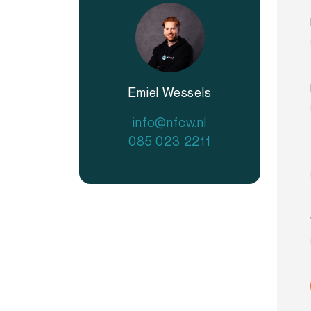
Emiel Wessels
info@nfcw.nl
085 023 2211