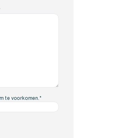
*
am te voorkomen.
*