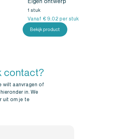
Eigen ontwerp
1 stuk
Vanaf
€
9,02
per stuk
Bekijk product
k contact?
e wilt aanvragen of
 hieronder in. We
 uit om je te