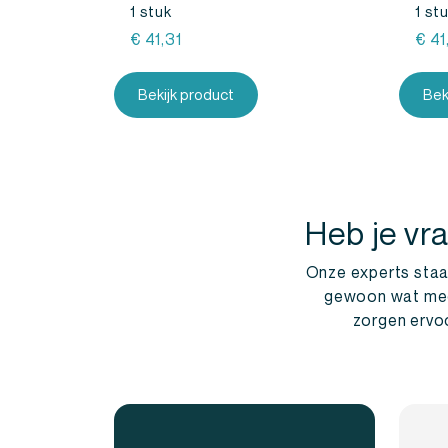
1 stuk
1 st
€
41,31
€
41
Bekijk product
Bek
Heb je vr
Onze experts staan
gewoon wat meer 
zorgen ervoo