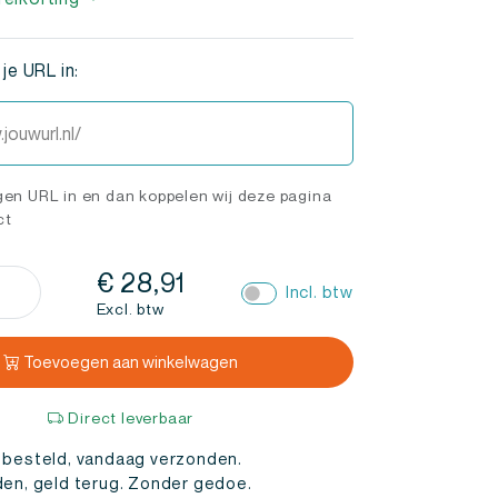
je URL in:
eigen URL in en dan koppelen wij deze pagina
ct
inkelKeur
€
28,91
Incl. btw
ew
Excl. btw
ten
Toevoegen aan winkelwagen
)
l
Direct leverbaar
 besteld, vandaag verzonden.
den, geld terug. Zonder gedoe.