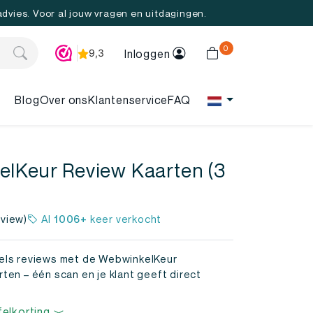
 advies. Voor al jouw vragen en uitdagingen.
0
Inloggen
Blog
Over ons
Klantenservice
FAQ
lKeur Review Kaarten (3
view)
Al
1006+
keer verkocht
els reviews met de WebwinkelKeur
ten – één scan en je klant geeft direct
.
g
felkorting