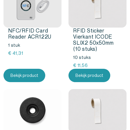
NFC/RFID Card
RFID Sticker
Reader ACR122U
Vierkant ICODE
SLIX2 50x50mm
1 stuk
(10 stuks)
€
41,31
10 stuks
€
11,56
Bekijk product
Bekijk product