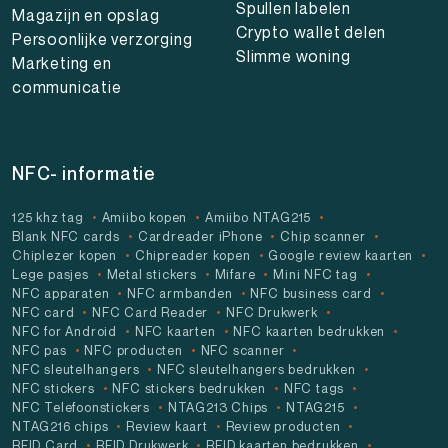
Spullen labelen
Magazijn en opslag
Crypto wallet delen
Persoonlijke verzorging
Slimme woning
Marketing en
communicatie
NFC- informatie
125 khz tag
Amiibo kopen
Amiibo NTAG215
Blank NFC cards
Cardreader iPhone
Chip scanner
Chiplezer kopen
Chipreader kopen
Google review kaarten
Lege pasjes
Metal stickers
Mifare
Mini NFC tag
NFC apparaten
NFC armbanden
NFC business card
NFC card
NFC Card Reader
NFC Drukwerk
NFC for Android
NFC kaarten
NFC kaarten bedrukken
NFC pas
NFC producten
NFC scanner
NFC sleutelhangers
NFC sleutelhangers bedrukken
NFC stickers
NFC stickers bedrukken
NFC tags
NFC Telefoonstickers
NTAG213 Chips
NTAG215
NTAG216 chips
Review kaart
Review producten
RFID Card
RFID Drukwerk
RFID kaarten bedrukken