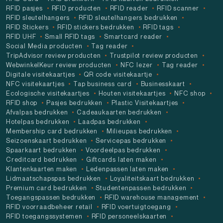
RFID pasjes
RFID producten
RFID reader
RFID scanner
RFID sleutelhangers
RFID sleutelhangers bedrukken
RFID Stickers
RFID stickers bedrukken
RFID tags
RFID UHF
Small RFID tags
Smartcard reader
Social Media producten
Tag reader
TripAdvisor review producten
Trustpilot review producten
WebwinkelKeur review producten
NFC lezer
Tag reader
Digitale visitekaartjes
QR code visitekaartje
NFC visitekaartjes
Tap business card
Businesskaart
Ecologische visitekaartjes
Houten visitekaartjes
NFC shop
RFID shop
Pasjes bedrukken
Plastic Visitekaartjes
Afvalpas bedrukken
Cadeaukaarten bedrukken
Hotelpas bedrukken
Laadpas bedrukken
Membership card bedrukken
Milieupas bedrukken
Seizoenskaart bedrukken
Servicepas bedrukken
Spaarkaart bedrukken
Voordeelpas bedrukken
Creditcard bedrukken
Giftcards laten maken
Klantenkaarten maken
Ledenpassen laten maken
Lidmaatschapspas bedrukken
Loyaliteitskaart bedrukken
Premium card bedrukken
Studentenpassen bedrukken
Toegangspassen bedrukken
RFID warehouse management
RFID voorraadbeheer retail
RFID voertuigtoegang
RFID toegangssystemen
RFID personeelskaarten