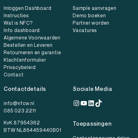
Inloggen Dashboard
Sample aanvragen
Instructies
Demo boeken
Wat is NFC?
Partner worden
Info dashboard
Vacatures
Algemene Voorwaarden
Bestellen en Leveren
Retourneren en garantie
Klachtenformulier
Privacybeleid
Contact
Contactdetails
Sociale Media
Instagram
YouTube
LinkedIn
TikTok
info@nfcw.nl
085 023 2211
KvK 87954362
Toepassingen
BTW NL864459440B01
Contactgegevens delen