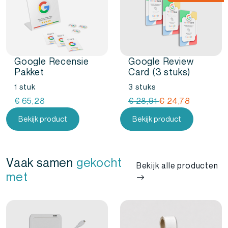
Administratieve toepassingen
Handig voor dossierbeheer, documentregistratie en
archivering.
Onderhoud en inspectie
Google Recensie
Google Review
Voor registratie van onderhoud en inspecties op
Pakket
Card (3 stuks)
kleinere objecten.
1 stuk
3 stuks
Oorspronkelijke
Huidige
€
65,28
€
28,91
€
24,78
prijs
prijs
Bekijk product
Bekijk product
was:
is:
€
€
28,91.
24,78.
Vaak samen
gekocht
Bekijk alle producten
met