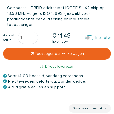
Compacte HF RFID sticker met ICODE SLIX2 chip op
13.56 MHz volgens ISO 15693, geschikt voor
productidentificatie, tracking en industriële
toepassingen.
RFID
€
11,49
Aantal
Incl. btw
stuks
Sticker
Excl. btw
ICODE
SLIX2
Toevoegen aan winkelwagen
25mm
(10
Direct leverbaar
stuks)
Voor 14:00 besteld, vandaag verzonden.
aantal
Niet tevreden, geld terug. Zonder gedoe.
Altijd gratis advies en support
Scroll voor meer info