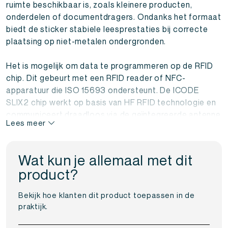
ruimte beschikbaar is, zoals kleinere producten,
onderdelen of documentdragers. Ondanks het formaat
biedt de sticker stabiele leesprestaties bij correcte
plaatsing op niet-metalen ondergronden.
Het is mogelijk om data te programmeren op de RFID
chip. Dit gebeurt met een RFID reader of NFC-
apparatuur die ISO 15693 ondersteunt. De ICODE
SLIX2 chip werkt op basis van HF RFID technologie en
communiceert draadloos via de geïntegreerde antenne
Lees meer
met een reader. Hierdoor is snelle en contactloze
gegevensuitwisseling mogelijk. Deze RFID stickers
worden geleverd per set van 10 stuks en zijn geschikt
Wat kun je allemaal met dit
voor testprojecten, pilots en kleinschalige
product?
implementaties.
Bekijk hoe klanten dit product toepassen in de
De RFID sticker met ICODE SLIX2 chip voldoet aan de
praktijk.
ISO 15693 standaard en biedt uitgebreide
beveiligingsmogelijkheden, zoals een unieke