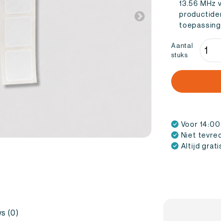
13.56 MHz 
productiden
toepassing
RFID
Aantal
stuks
Stick
Vierk
ICOD
SLIX
50x
(10
Voor 14:00
stuks
Niet tevre
aanta
Altijd grat
s (0)