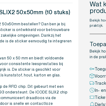
Wat k
prod
 SLIX2 50x50mm (10 stuks)
Bekijk ho
X2 50x50mm bestellen? Dan ben je bij
praktijk.
sticker is ontwikkeld voor betrouwbare
n zakelijke omgevingen. Dankzij het
de is de sticker eenvoudig te integreren
Toepa
Bekijk h
in de prak
 van 50 x 50 mm en biedt voldoende
 voor consistente leesprestaties bij
Toeg
k is. De sticker is geschikt voor
 kunststof, hout, karton en glas.
Voor
Track
 de RFID chip. Dit gebeurt met een
In- en
693 ondersteunt. De ICODE SLIX2 chip
Ticke
 communiceert draadloos via de
door is snelle en contactloze
Diefs