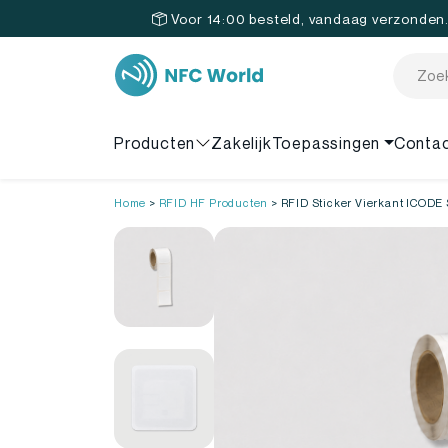
Voor 14:00 besteld, vandaag verzonden
Producten
Zakelijk
Toepassingen
Conta
Home
>
RFID HF Producten
>
RFID Sticker Vierkant ICODE