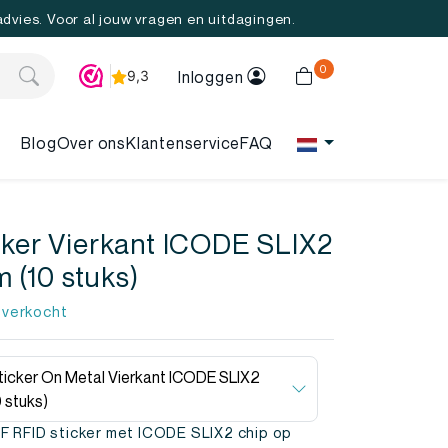
 advies. Voor al jouw vragen en uitdagingen.
0
Inloggen
Blog
Over ons
Klantenservice
FAQ
cker Vierkant ICODE SLIX2
(10 stuks)
 verkocht
ticker On Metal Vierkant ICODE SLIX2
 stuks)
F RFID sticker met ICODE SLIX2 chip op