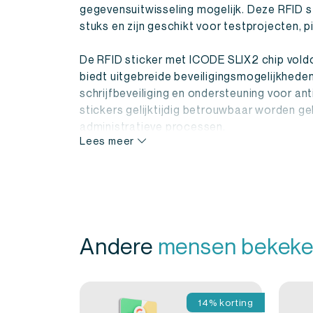
gegevensuitwisseling mogelijk. Deze RFID s
stuks en zijn geschikt voor testprojecten, p
De RFID sticker met ICODE SLIX2 chip vold
biedt uitgebreide beveiligingsmogelijkheden,
schrijfbeveiliging en ondersteuning voor an
stickers gelijktijdig betrouwbaar worden gele
administratieve processen.
Lees meer
Door het platte ontwerp blijft de sticker d
toepasbaar zonder het object te beïnvloeden
organisaties die een flexibele en betrouwb
identificatie en tracking.
Andere
mensen bekeke
Kortom, de RFID Sticker Vierkant ICODE SL
veelzijdige RFID oplossing voor identificati
van 10 stuks.
14% korting