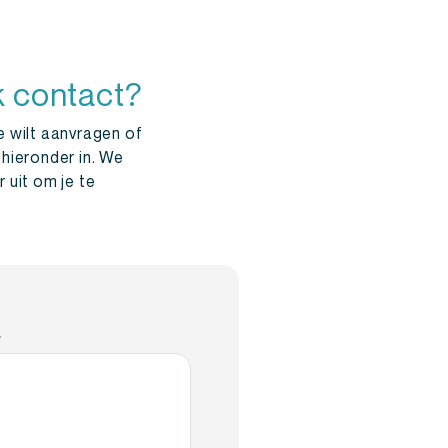
k contact?
e wilt aanvragen of
 hieronder in. We
 uit om je te
*