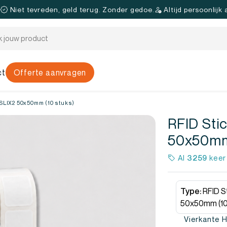
.
Niet tevreden, geld terug. Zonder gedoe.
Altijd persoonlijk
ct
Offerte aanvragen
 SLIX2 50x50mm (10 stuks)
RFID Sti
50x50mm 
Al
3259
keer
Type:
RFID S
50x50mm (10
Vierkante H