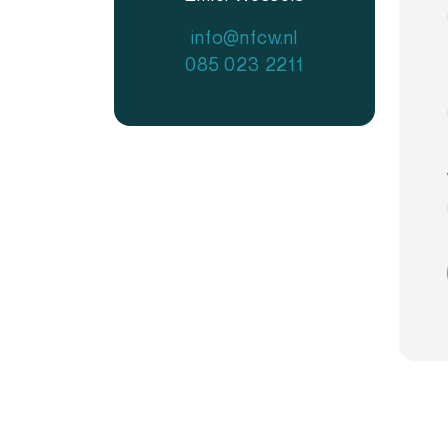
info@nfcw.nl
085 023 2211