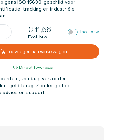
volgens ISO 15693, geschikt voor
tificatie, tracking en industriële
en.
€
11,56
Incl. btw
er
Excl. btw
ant
E
Toevoegen aan winkelwagen
2
50mm
Direct leverbaar
 besteld, vandaag verzonden.
)
den, geld terug. Zonder gedoe.
l
is advies en support