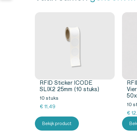
Onderhoud en inspectie
Voor registratie van onderhoud en inspecti
RFID Sticker ICODE
RFI
SLIX2 25mm (10 stuks)
Vie
50x
10 stuks
10 s
€
11,49
€
12
Bekijk product
Bek