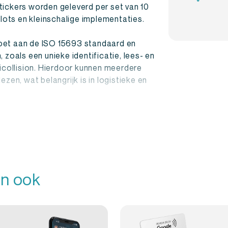
tickers worden geleverd per set van 10
ilots en kleinschalige implementaties.
oet aan de ISO 15693 standaard en
 zoals een unieke identificatie, lees- en
ticollision. Hierdoor kunnen meerdere
zen, wat belangrijk is in logistieke en
iscreet aanwezig en eenvoudig
. De set van 10 stuks is ideaal voor
are RFID oplossing zoeken voor
n ook
IX2 50x50mm is een praktische en
e en automatisering, geleverd in een set