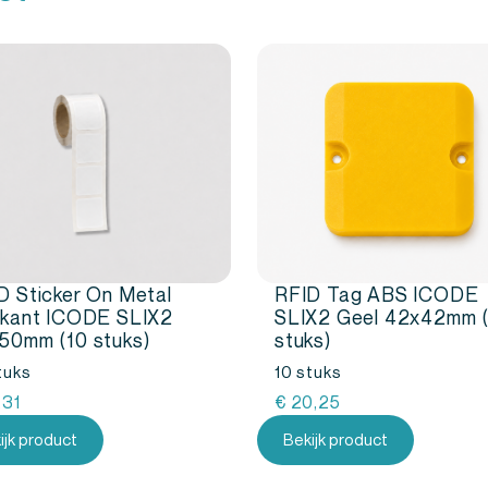
es op objecten en apparatuur.
D Sticker On Metal
RFID Tag ABS ICODE
rkant ICODE SLIX2
SLIX2 Geel 42x42mm 
50mm (10 stuks)
stuks)
tuks
10 stuks
,31
€
20,25
ijk product
Bekijk product