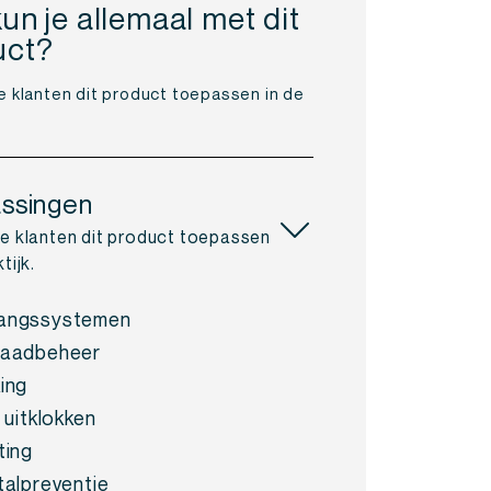
un je allemaal met dit
uct?
e klanten dit product toepassen in de
ssingen
oe klanten dit product toepassen
tijk.
angssystemen
raadbeheer
ing
 uitklokken
ting
talpreventie