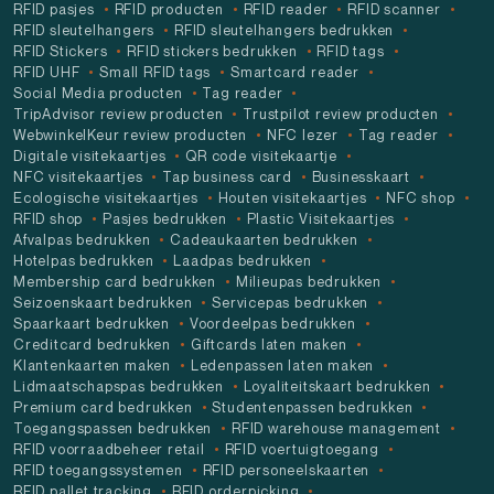
RFID pasjes
RFID producten
RFID reader
RFID scanner
RFID sleutelhangers
RFID sleutelhangers bedrukken
RFID Stickers
RFID stickers bedrukken
RFID tags
RFID UHF
Small RFID tags
Smartcard reader
Social Media producten
Tag reader
TripAdvisor review producten
Trustpilot review producten
WebwinkelKeur review producten
NFC lezer
Tag reader
Digitale visitekaartjes
QR code visitekaartje
NFC visitekaartjes
Tap business card
Businesskaart
Ecologische visitekaartjes
Houten visitekaartjes
NFC shop
RFID shop
Pasjes bedrukken
Plastic Visitekaartjes
Afvalpas bedrukken
Cadeaukaarten bedrukken
Hotelpas bedrukken
Laadpas bedrukken
Membership card bedrukken
Milieupas bedrukken
Seizoenskaart bedrukken
Servicepas bedrukken
Spaarkaart bedrukken
Voordeelpas bedrukken
Creditcard bedrukken
Giftcards laten maken
Klantenkaarten maken
Ledenpassen laten maken
Lidmaatschapspas bedrukken
Loyaliteitskaart bedrukken
Premium card bedrukken
Studentenpassen bedrukken
Toegangspassen bedrukken
RFID warehouse management
RFID voorraadbeheer retail
RFID voertuigtoegang
RFID toegangssystemen
RFID personeelskaarten
RFID pallet tracking
RFID orderpicking