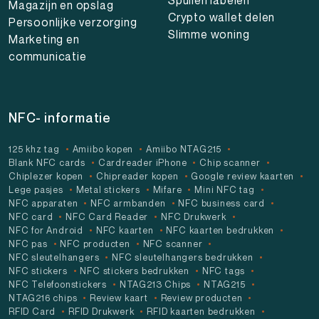
Magazijn en opslag
Crypto wallet delen
Persoonlijke verzorging
Slimme woning
Marketing en
communicatie
NFC- informatie
125 khz tag
Amiibo kopen
Amiibo NTAG215
Blank NFC cards
Cardreader iPhone
Chip scanner
Chiplezer kopen
Chipreader kopen
Google review kaarten
Lege pasjes
Metal stickers
Mifare
Mini NFC tag
NFC apparaten
NFC armbanden
NFC business card
NFC card
NFC Card Reader
NFC Drukwerk
NFC for Android
NFC kaarten
NFC kaarten bedrukken
NFC pas
NFC producten
NFC scanner
NFC sleutelhangers
NFC sleutelhangers bedrukken
NFC stickers
NFC stickers bedrukken
NFC tags
NFC Telefoonstickers
NTAG213 Chips
NTAG215
NTAG216 chips
Review kaart
Review producten
RFID Card
RFID Drukwerk
RFID kaarten bedrukken