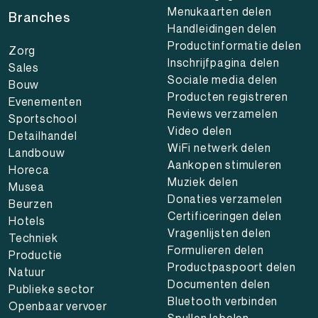
Menukaarten delen
Branches
Handleidingen delen
Productinformatie delen
Zorg
Inschrijfpagina delen
Sales
Sociale media delen
Bouw
Producten registreren
Evenementen
Reviews verzamelen
Sportschool
Video delen
Detailhandel
WiFi netwerk delen
Landbouw
Aankopen stimuleren
Horeca
Muziek delen
Musea
Donaties verzamelen
Beurzen
Certificeringen delen
Hotels
Vragenlijsten delen
Techniek
Formulieren delen
Productie
Productpaspoort delen
Natuur
Documenten delen
Publieke sector
Bluetooth verbinden
Openbaar vervoer
Spullen labelen