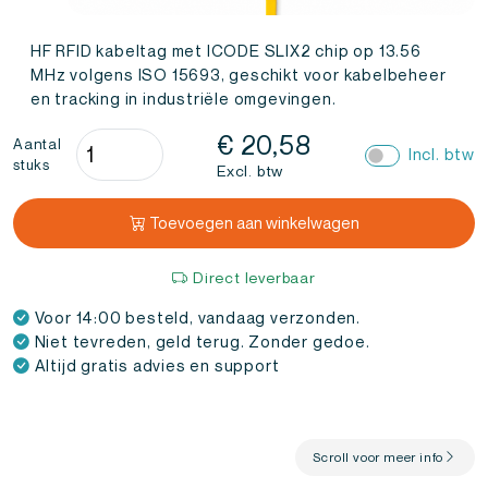
HF RFID kabeltag met ICODE SLIX2 chip op 13.56
MHz volgens ISO 15693, geschikt voor kabelbeheer
en tracking in industriële omgevingen.
RFID
€
20,58
Aantal
Incl. btw
stuks
Kabeltag
Excl. btw
ICODE
SLIX2
Toevoegen aan winkelwagen
Geel
50x28mm
Direct leverbaar
(10
Voor 14:00 besteld, vandaag verzonden.
stuks)
Niet tevreden, geld terug. Zonder gedoe.
aantal
Altijd gratis advies en support
Scroll voor meer info