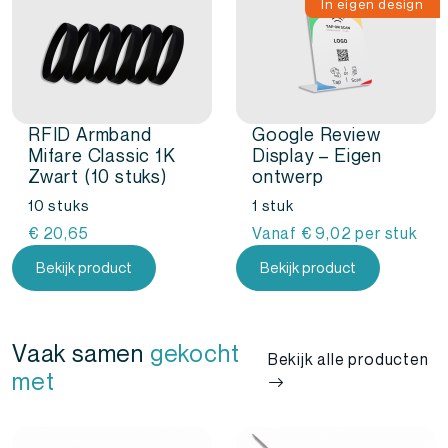
Asset tracking
In eigen design
Voor het volgen en beheren van technische
componenten en installaties.
Datacenters en netwerken
Handig voor overzicht en identificatie van
RFID Armband
Google Review
netwerkbekabeling.
Mifare Classic 1K
Display – Eigen
Zwart (10 stuks)
ontwerp
10 stuks
1 stuk
€
20,65
Vanaf
€
9,02
per stuk
Bekijk product
Bekijk product
Vaak samen
gekocht
Bekijk alle producten
met