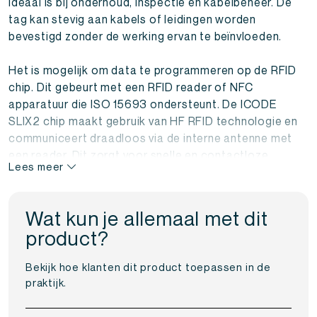
ideaal is bij onderhoud, inspectie en kabelbeheer. De
tag kan stevig aan kabels of leidingen worden
bevestigd zonder de werking ervan te beïnvloeden.
Het is mogelijk om data te programmeren op de RFID
chip. Dit gebeurt met een RFID reader of NFC
apparatuur die ISO 15693 ondersteunt. De ICODE
SLIX2 chip maakt gebruik van HF RFID technologie en
communiceert draadloos via de interne antenne met
een reader. Dit zorgt voor snelle en contactloze
Lees meer
gegevensuitwisseling. Deze RFID kabeltags worden
geleverd per set van 10 stuks en zijn geschikt voor
testprojecten, pilots en kleinschalige implementaties.
Wat kun je allemaal met dit
product?
De RFID kabeltag met ICODE SLIX2 chip voldoet aan
de ISO 15693 standaard en biedt uitgebreide
Bekijk hoe klanten dit product toepassen in de
beveiligingsmogelijkheden, zoals een unieke
praktijk.
identificatie, lees en schrijfbeveiliging en
ondersteuning voor anticollision. Hierdoor kunnen