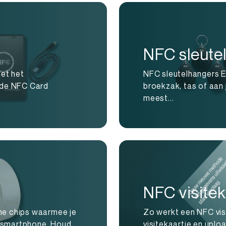
NFC sleute
et het
NFC sleutelhangers Ee
 de NFC Card
broekzak, tas of aan 
meest...
NFC visitek
ine chips waarmee je
Zo werkt een NFC vis
n smartphone. Houd
visitekaartje en uplo