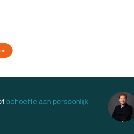
of
behoefte aan persoonlijk