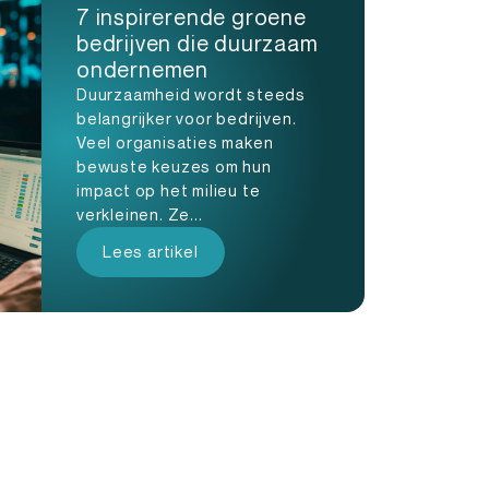
7 inspirerende groene
bedrijven die duurzaam
ondernemen
Duurzaamheid wordt steeds
belangrijker voor bedrijven.
Veel organisaties maken
bewuste keuzes om hun
impact op het milieu te
verkleinen. Ze...
Lees artikel