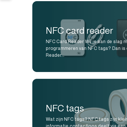
NFC card reader
NFC Card Reader Wil je aan de slag m
programmeren van NFC tags? Dan is
Reader...
NFC tags
Wat zijn NFC tags? NFC tags zijn kle
informatie contactloos deelt via ee