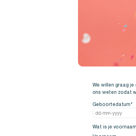
We willen graag je 
ons weten zodat we
Geboortedatum
*
DD
dash
Wat is je voornaa
MM