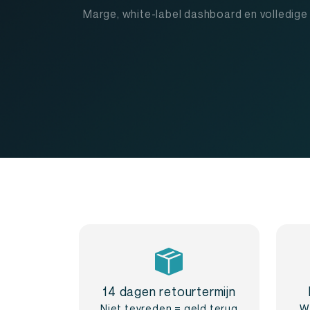
Marge, white-label dashboard en volledige 
14 dagen retourtermijn
Niet tevreden = geld terug
W