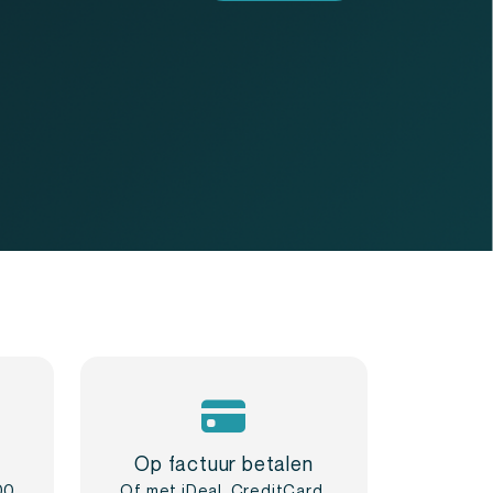
Op factuur betalen
00
Of met iDeal, CreditCard,