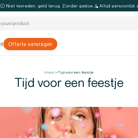
.
Niet tevreden, geld terug. Zonder gedoe.
Altijd persoonlijk
ct
Offerte aanvragen
Home
>
Tijd voor een feestje
Tijd voor een feestje