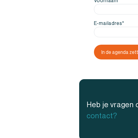
Voornaam
dash
JJJJ
E-mailadres
*
Heb je vragen 
contact?