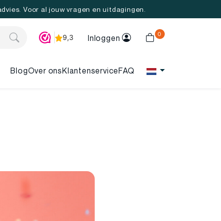
 advies. Voor al jouw vragen en uitdagingen.
0
Inloggen
Blog
Over ons
Klantenservice
FAQ