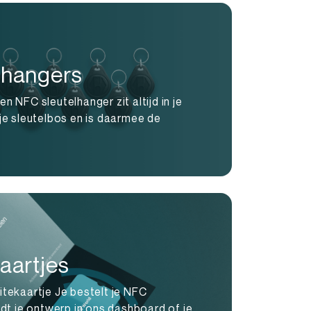
lhangers
n NFC sleutelhanger zit altijd in je
je sleutelbos en is daarmee de
aartjes
itekaartje Je bestelt je NFC
adt je ontwerp in ons dashboard of je