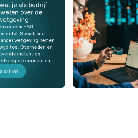
wat je als bedrijf
 weten over de
wetgeving
en rondom ESG
nmental, Social, and
ance) wetgeving nemen
wijd toe. Overheden en
evende instanties
n strengere normen om...
s artikel