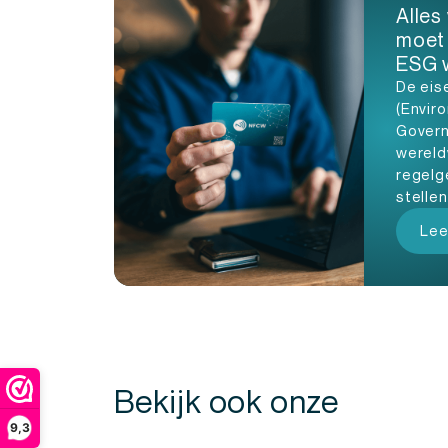
Alles 
moet
ESG 
De eis
(Enviro
Govern
wereld
regelg
stelle
Lee
Bekijk ook onze
9,3