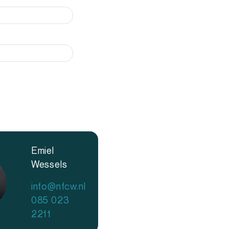
Emiel
Wessels
info@nfcw.nl
085 023
2211