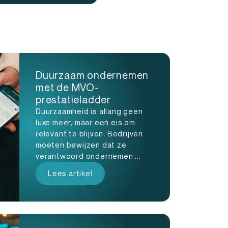
Duurzaam ondernemen
met de MVO-
prestatieladder
Duurzaamheid is allang geen
luxe meer, maar een eis om
relevant te blijven. Bedrijven
moeten bewijzen dat ze
verantwoord ondernemen,...
Lees artikel