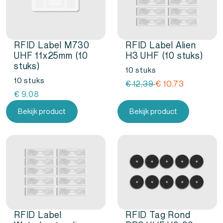
RFID Label M730
RFID Label Alien
UHF 11x25mm (10
H3 UHF (10 stuks)
stuks)
10 stuks
10 stuks
Oorspronkelijke
Huidige
€
12,39
€
10,73
€
9,08
prijs
prijs
was:
is:
Bekijk product
Bekijk product
€
€
12,39.
10,73.
RFID Label
RFID Tag Rond