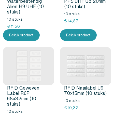
Waterbestendig
PPS UHF U8 20mm
Alien H3 UHF (10
(10 stuks)
stuks)
10 stuks
10 stuks
€
14,87
€
11,56
Bekijk product
Bekijk product
RFID Geweven
RFID Naailabel U9
Label R6P
70x15mm (10 stuks)
68x32mm (10
10 stuks
stuks)
€
10,32
10 stuks