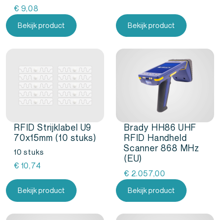
€
9,08
Bekijk product
Bekijk product
RFID Strijklabel U9
Brady HH86 UHF
70x15mm (10 stuks)
RFID Handheld
Scanner 868 MHz
10 stuks
(EU)
€
10,74
€
2.057,00
Bekijk product
Bekijk product