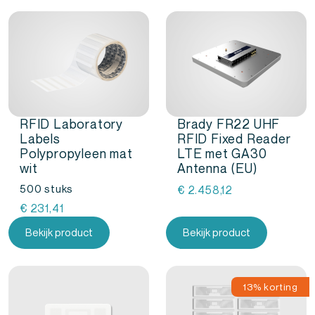
RFID Laboratory
Brady FR22 UHF
Labels
RFID Fixed Reader
Polypropyleen mat
LTE met GA30
wit
Antenna (EU)
500 stuks
€
2.458,12
€
231,41
Bekijk product
Bekijk product
13% korting