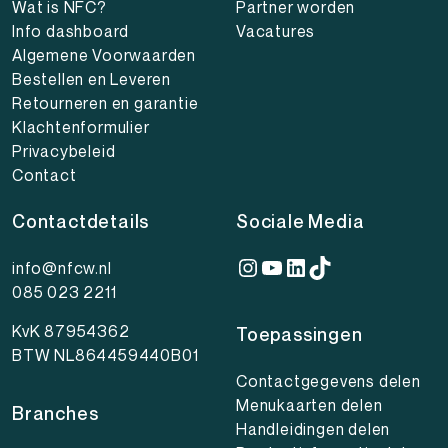
Wat is NFC?
Partner worden
Info dashboard
Vacatures
Algemene Voorwaarden
Bestellen en Leveren
Retourneren en garantie
Klachtenformulier
Privacybeleid
Contact
Contactdetails
Sociale Media
Instagram
YouTube
LinkedIn
TikTok
info@nfcw.nl
085 023 2211
KvK 87954362
Toepassingen
BTW NL864459440B01
Contactgegevens delen
Menukaarten delen
Branches
Handleidingen delen