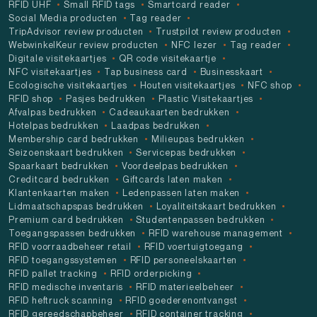
RFID UHF
Small RFID tags
Smartcard reader
Social Media producten
Tag reader
TripAdvisor review producten
Trustpilot review producten
WebwinkelKeur review producten
NFC lezer
Tag reader
Digitale visitekaartjes
QR code visitekaartje
NFC visitekaartjes
Tap business card
Businesskaart
Ecologische visitekaartjes
Houten visitekaartjes
NFC shop
RFID shop
Pasjes bedrukken
Plastic Visitekaartjes
Afvalpas bedrukken
Cadeaukaarten bedrukken
Hotelpas bedrukken
Laadpas bedrukken
Membership card bedrukken
Milieupas bedrukken
Seizoenskaart bedrukken
Servicepas bedrukken
Spaarkaart bedrukken
Voordeelpas bedrukken
Creditcard bedrukken
Giftcards laten maken
Klantenkaarten maken
Ledenpassen laten maken
Lidmaatschapspas bedrukken
Loyaliteitskaart bedrukken
Premium card bedrukken
Studentenpassen bedrukken
Toegangspassen bedrukken
RFID warehouse management
RFID voorraadbeheer retail
RFID voertuigtoegang
RFID toegangssystemen
RFID personeelskaarten
RFID pallet tracking
RFID orderpicking
RFID medische inventaris
RFID materieelbeheer
RFID heftruck scanning
RFID goederenontvangst
RFID gereedschapbeheer
RFID container tracking