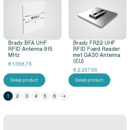
Brady BFA UHF
Brady FR22 UHF
RFID Antenna 915
RFID Fixed Reader
MHz
met GA30 Antenna
(EU)
€
1.398,76
€
2.257,56
Bekijk product
Bekijk product
1
2
3
4
5
6
→