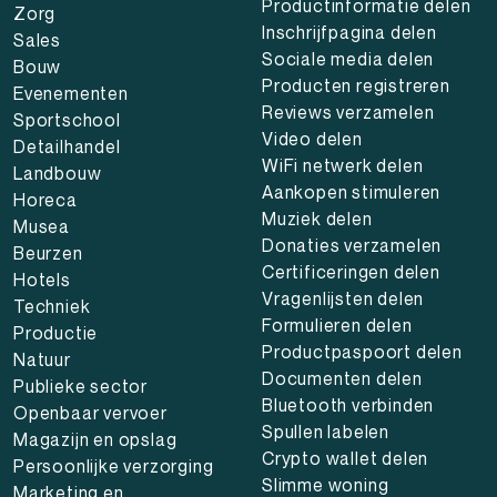
Productinformatie delen
Zorg
Inschrijfpagina delen
Sales
Sociale media delen
Bouw
Producten registreren
Evenementen
Reviews verzamelen
Sportschool
Video delen
Detailhandel
WiFi netwerk delen
Landbouw
Aankopen stimuleren
Horeca
Muziek delen
Musea
Donaties verzamelen
Beurzen
Certificeringen delen
Hotels
Vragenlijsten delen
Techniek
Formulieren delen
Productie
Productpaspoort delen
Natuur
Documenten delen
Publieke sector
Bluetooth verbinden
Openbaar vervoer
Spullen labelen
Magazijn en opslag
Crypto wallet delen
Persoonlijke verzorging
Slimme woning
Marketing en