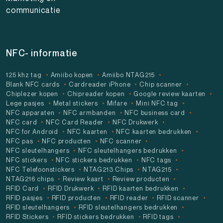
communicatie
NFC- informatie
125 khz tag
Amiibo kopen
Amiibo NTAG215
Blank NFC cards
Cardreader iPhone
Chip scanner
Chiplezer kopen
Chipreader kopen
Google review kaarten
Lege pasjes
Metal stickers
Mifare
Mini NFC tag
NFC apparaten
NFC armbanden
NFC business card
NFC card
NFC Card Reader
NFC Drukwerk
NFC for Android
NFC kaarten
NFC kaarten bedrukken
NFC pas
NFC producten
NFC scanner
NFC sleutelhangers
NFC sleutelhangers bedrukken
NFC stickers
NFC stickers bedrukken
NFC tags
NFC Telefoonstickers
NTAG213 Chips
NTAG215
NTAG216 chips
Review kaart
Review producten
RFID Card
RFID Drukwerk
RFID kaarten bedrukken
RFID pasjes
RFID producten
RFID reader
RFID scanner
RFID sleutelhangers
RFID sleutelhangers bedrukken
RFID Stickers
RFID stickers bedrukken
RFID tags