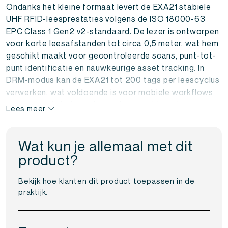
Ondanks het kleine formaat levert de EXA21 stabiele
UHF RFID-leesprestaties volgens de ISO 18000-63
EPC Class 1 Gen2 v2-standaard. De lezer is ontworpen
voor korte leesafstanden tot circa 0,5 meter, wat hem
geschikt maakt voor gecontroleerde scans, punt-tot-
punt identificatie en nauwkeurige asset tracking. In
DRM-modus kan de EXA21 tot 200 tags per leescyclus
verwerken, wat voldoende is voor mobiele workflows
waar precisie belangrijker is dan groot bereik.
Lees meer
Naadloze verbinding met smartphones
en tablets
Wat kun je allemaal met dit
product?
De EXA21 maakt verbinding met Android- en iOS-
apparaten via Bluetooth Low Energy 5, waardoor hij
Bekijk hoe klanten dit product toepassen in de
praktijk.
eenvoudig te koppelen is aan smartphones en tablets.
Dankzij Nordic ID Smart Pair verloopt dit proces snel
en betrouwbaar, zonder complexe instellingen.