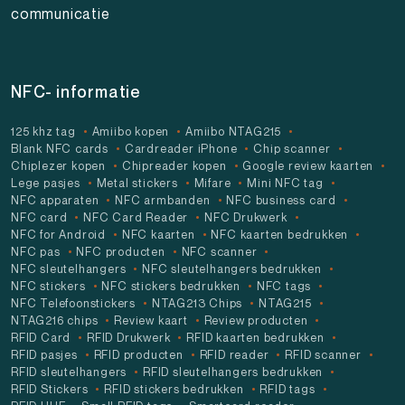
communicatie
NFC- informatie
125 khz tag
Amiibo kopen
Amiibo NTAG215
Blank NFC cards
Cardreader iPhone
Chip scanner
Chiplezer kopen
Chipreader kopen
Google review kaarten
Lege pasjes
Metal stickers
Mifare
Mini NFC tag
NFC apparaten
NFC armbanden
NFC business card
NFC card
NFC Card Reader
NFC Drukwerk
NFC for Android
NFC kaarten
NFC kaarten bedrukken
NFC pas
NFC producten
NFC scanner
NFC sleutelhangers
NFC sleutelhangers bedrukken
NFC stickers
NFC stickers bedrukken
NFC tags
NFC Telefoonstickers
NTAG213 Chips
NTAG215
NTAG216 chips
Review kaart
Review producten
RFID Card
RFID Drukwerk
RFID kaarten bedrukken
RFID pasjes
RFID producten
RFID reader
RFID scanner
RFID sleutelhangers
RFID sleutelhangers bedrukken
RFID Stickers
RFID stickers bedrukken
RFID tags