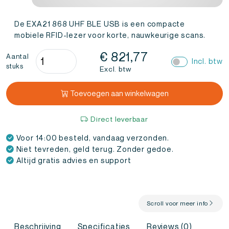
De EXA21 868 UHF BLE USB is een compacte
mobiele RFID-lezer voor korte, nauwkeurige scans.
EXA21
€
821,77
Aantal
Incl. btw
stuks
UHF
Excl. btw
RFID
Reader
Toevoegen aan winkelwagen
868
MHz
Direct leverbaar
BLE
Voor 14:00 besteld, vandaag verzonden.
USB
Niet tevreden, geld terug. Zonder gedoe.
(EU)
Altijd gratis advies en support
aantal
Scroll voor meer info
Beschrijving
Specificaties
Reviews (0)