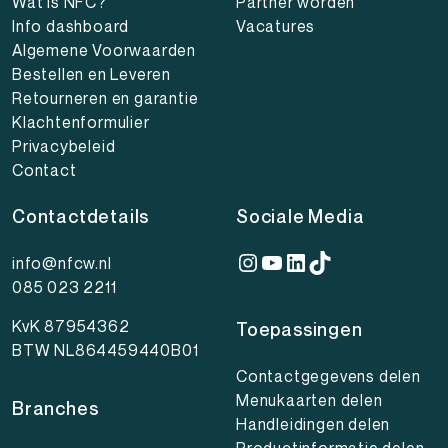
Wat is NFC?
Partner worden
Info dashboard
Vacatures
Algemene Voorwaarden
Bestellen en Leveren
Retourneren en garantie
Klachtenformulier
Privacybeleid
Contact
Contactdetails
Sociale Media
Instagram
YouTube
LinkedIn
TikTok
info@nfcw.nl
085 023 2211
KvK 87954362
Toepassingen
BTW NL864459440B01
Contactgegevens delen
Menukaarten delen
Branches
Handleidingen delen
Productinformatie delen