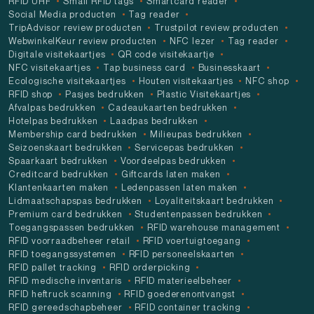
RFID UHF
Small RFID tags
Smartcard reader
Social Media producten
Tag reader
TripAdvisor review producten
Trustpilot review producten
WebwinkelKeur review producten
NFC lezer
Tag reader
Digitale visitekaartjes
QR code visitekaartje
NFC visitekaartjes
Tap business card
Businesskaart
Ecologische visitekaartjes
Houten visitekaartjes
NFC shop
RFID shop
Pasjes bedrukken
Plastic Visitekaartjes
Afvalpas bedrukken
Cadeaukaarten bedrukken
Hotelpas bedrukken
Laadpas bedrukken
Membership card bedrukken
Milieupas bedrukken
Seizoenskaart bedrukken
Servicepas bedrukken
Spaarkaart bedrukken
Voordeelpas bedrukken
Creditcard bedrukken
Giftcards laten maken
Klantenkaarten maken
Ledenpassen laten maken
Lidmaatschapspas bedrukken
Loyaliteitskaart bedrukken
Premium card bedrukken
Studentenpassen bedrukken
Toegangspassen bedrukken
RFID warehouse management
RFID voorraadbeheer retail
RFID voertuigtoegang
RFID toegangssystemen
RFID personeelskaarten
RFID pallet tracking
RFID orderpicking
RFID medische inventaris
RFID materieelbeheer
RFID heftruck scanning
RFID goederenontvangst
RFID gereedschapbeheer
RFID container tracking