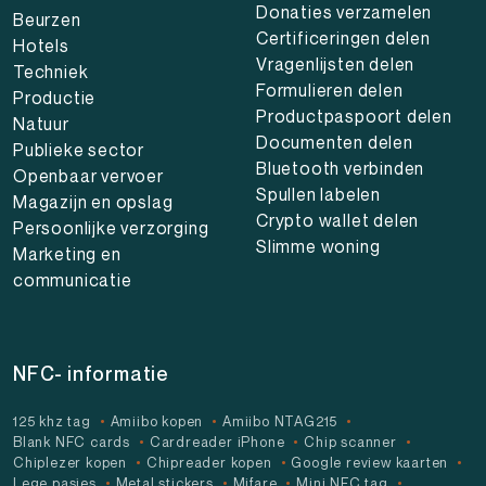
Donaties verzamelen
Beurzen
Certificeringen delen
Hotels
Vragenlijsten delen
Techniek
Formulieren delen
Productie
Productpaspoort delen
Natuur
Documenten delen
Publieke sector
Bluetooth verbinden
Openbaar vervoer
Spullen labelen
Magazijn en opslag
Crypto wallet delen
Persoonlijke verzorging
Slimme woning
Marketing en
communicatie
NFC- informatie
125 khz tag
Amiibo kopen
Amiibo NTAG215
Blank NFC cards
Cardreader iPhone
Chip scanner
Chiplezer kopen
Chipreader kopen
Google review kaarten
Lege pasjes
Metal stickers
Mifare
Mini NFC tag