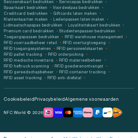
Seizoenskaart bedrukken
Servicepas bedrukken
Spaarkaart bedrukken
Voordeelpas bedrukken
Creditcard bedrukken
Giftcards laten maken
Klantenkaarten maken
Ledenpassen laten maken
Lidmaatschapspas bedrukken
Loyaliteitskaart bedrukken
Premium card bedrukken
Studentenpassen bedrukken
Toegangspassen bedrukken
RFID warehouse management
RFID voorraadbeheer retail
RFID voertuigtoegang
RFID toegangssystemen
RFID personeelskaarten
RFID pallet tracking
RFID orderpicking
RFID medische inventaris
RFID materieelbeheer
RFID heftruck scanning
RFID goederenontvangst
RFID gereedschapbeheer
RFID container tracking
RFID asset tracking
RFID anti-diefstal
Cookiebeleid
Privacybeleid
Algemene voorwaarden
NFC World © 2026