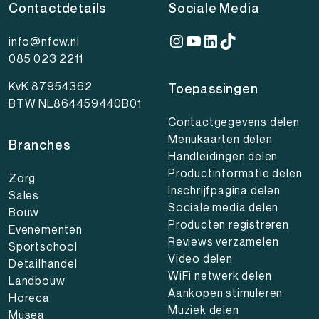
Contactdetails
Sociale Media
Instagram
YouTube
LinkedIn
TikTok
info@nfcw.nl
085 023 2211
KvK 87954362
Toepassingen
BTW NL864459440B01
Contactgegevens delen
Menukaarten delen
Branches
Handleidingen delen
Productinformatie delen
Zorg
Inschrijfpagina delen
Sales
Sociale media delen
Bouw
Producten registreren
Evenementen
Reviews verzamelen
Sportschool
Video delen
Detailhandel
WiFi netwerk delen
Landbouw
Aankopen stimuleren
Horeca
Muziek delen
Musea