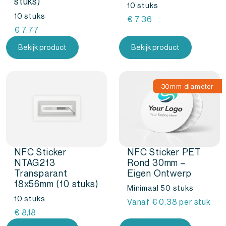
stuks)
10 stuks
10 stuks
€
7,36
€
7,77
Bekijk product
Bekijk product
30mm diameter
NFC Sticker
NFC Sticker PET
NTAG213
Rond 30mm –
Transparant
Eigen Ontwerp
18x56mm (10 stuks)
Minimaal 50 stuks
10 stuks
Vanaf
€
0,38
per stuk
€
8,18