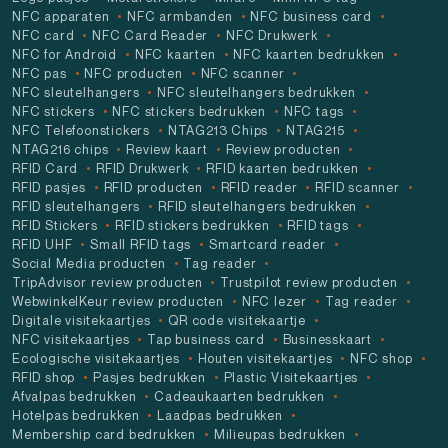
NFC apparaten
NFC armbanden
NFC business card
NFC card
NFC Card Reader
NFC Drukwerk
NFC for Android
NFC kaarten
NFC kaarten bedrukken
NFC pas
NFC producten
NFC scanner
NFC sleutelhangers
NFC sleutelhangers bedrukken
NFC stickers
NFC stickers bedrukken
NFC tags
NFC Telefoonstickers
NTAG213 Chips
NTAG215
NTAG216 chips
Review kaart
Review producten
RFID Card
RFID Drukwerk
RFID kaarten bedrukken
RFID pasjes
RFID producten
RFID reader
RFID scanner
RFID sleutelhangers
RFID sleutelhangers bedrukken
RFID Stickers
RFID stickers bedrukken
RFID tags
RFID UHF
Small RFID tags
Smartcard reader
Social Media producten
Tag reader
TripAdvisor review producten
Trustpilot review producten
WebwinkelKeur review producten
NFC lezer
Tag reader
Digitale visitekaartjes
QR code visitekaartje
NFC visitekaartjes
Tap business card
Businesskaart
Ecologische visitekaartjes
Houten visitekaartjes
NFC shop
RFID shop
Pasjes bedrukken
Plastic Visitekaartjes
Afvalpas bedrukken
Cadeaukaarten bedrukken
Hotelpas bedrukken
Laadpas bedrukken
Membership card bedrukken
Milieupas bedrukken