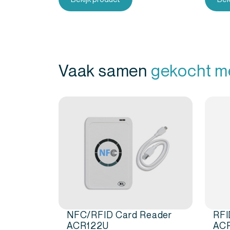
direct meerdere medewerkers, leden, bezo
gepersonaliseerde NFC armbanden.
NFC World levert producten die klaar zijn v
ondersteunt je bij het realiseren van een bed
Vaak samen
gekocht m
wensen. Klanten waarderen onze service en
oplossingen.
NFC/RFID Card Reader
RFI
ACR122U
ACR