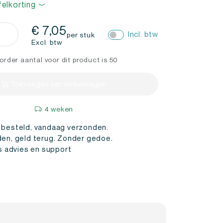
felkorting
€
7,05
Incl. btw
per stuk
and
Excl. btw
ukken
order aantal voor dit product is 50
l
Toevoegen aan winkelwagen
4 weken
 besteld, vandaag verzonden.
den, geld terug. Zonder gedoe.
is advies en support