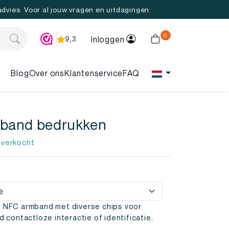
 advies. Voor al jouw vragen en uitdagingen.
0
Inloggen
Blog
Over ons
Klantenservice
FAQ
band bedrukken
 verkocht
 NFC armband met diverse chips voor
d contactloze interactie of identificatie.