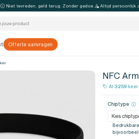
.
Niet tevreden, geld terug. Zonder gedoe.
Altijd persoonlijk
ct
Offerte aanvragen
ken
NFC Arm
Al
3259
keer
Chiptype
Bedrukbare
bijvoorbeel