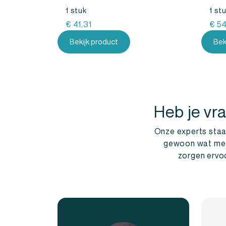
1 stuk
1 st
€
41,31
€
54
Bekijk product
Bek
Heb je vr
Onze experts staan
gewoon wat meer 
zorgen ervoo