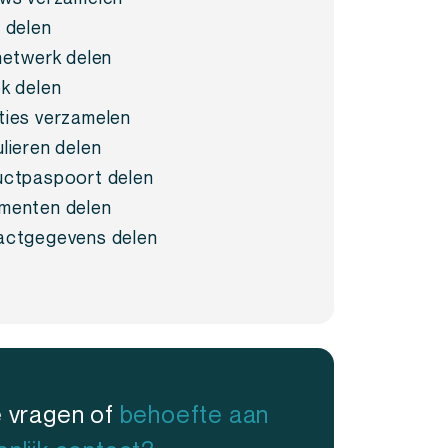
 delen
netwerk delen
k delen
ies verzamelen
lieren delen
ctpaspoort delen
menten delen
actgegevens delen
e vragen of
behoefte aan