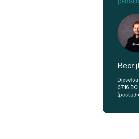
persoo
iendelijk
g en dagelijks gebruik. Dankzij de
eling of batterij nodig. De gebruiker
schikte NFC-lezer of smartphone om de
Bedri
 voor situaties waarin snelheid en
venementen, toegangscontrole,
Dieselst
gcampagnes.
6716 BC
(postadr
ensief gebruik
terbestendig materiaal. Hierdoor is hij
gevingen waar de armband intensief
ties, zwembaden en fitnessclubs.