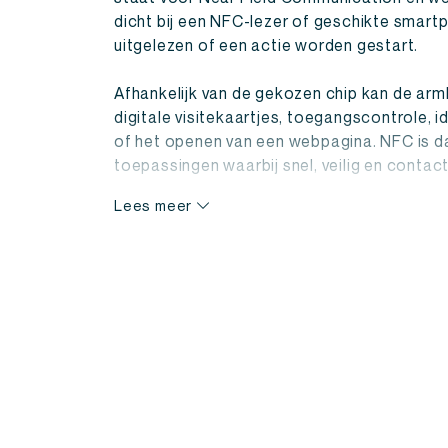
dicht bij een NFC-lezer of geschikte smart
uitgelezen of een actie worden gestart.
Afhankelijk van de gekozen chip kan de ar
digitale visitekaartjes, toegangscontrole, ide
of het openen van een webpagina. NFC is d
toepassingen waarbij snel, veilig en contact
Lees meer
Voordelen van bedrukte NFC
In vergelijking met losse NFC-kaarten of s
altijd comfortabel bij je. Dit verkleint de ka
gebruikers de armband snel kunnen scannen
Door de armband te laten bedrukken, voeg 
Denk aan branding tijdens evenementen, h
promotionele acties of een ontwerp dat aansl
armband niet alleen een functionele NFC-d