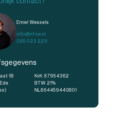
nlijk contact?
Emiel Wessels
info@nfcw.nl
085 023 2211
jfsgegevens
raat 1B
KvK 87954362
 Ede
BTW 21%
es)
NL864459440B01