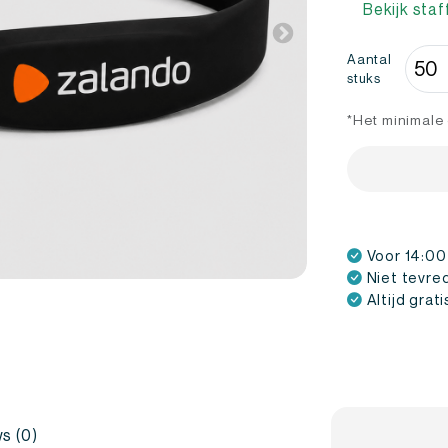
Bekijk staf
NFC
Aantal
stuks
Armb
bedr
*Het minimale 
aanta
Voor 14:00
Niet tevre
Altijd grat
s (0)