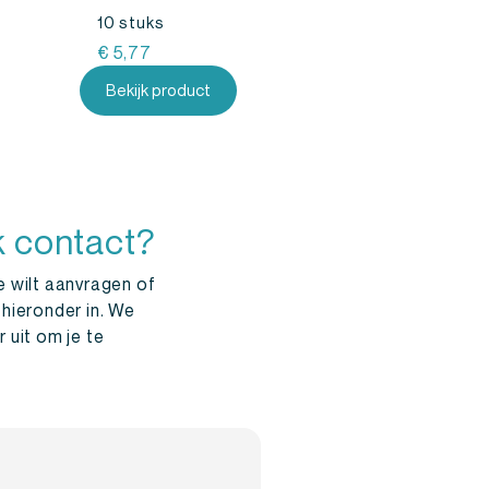
10 stuks
€
5,77
Bekijk product
k contact?
e wilt aanvragen of
 hieronder in. We
 uit om je te