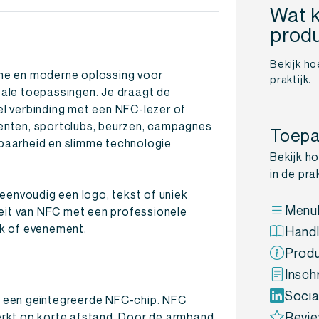
Wat k
prod
Bekijk ho
he en moderne oplossing voor
praktijk.
itale toepassingen. Je draagt de
l verbinding met een NFC-lezer of
enten, sportclubs, beurzen, campagnes
Toepa
baarheid en slimme technologie
Bekijk h
in de prak
eenvoudig een logo, tekst of uniek
Menuk
teit van NFC met een professionele
erk of evenement.
Handl
Produ
Insch
Socia
 een geïntegreerde NFC-chip. NFC
Revie
rkt op korte afstand. Door de armband