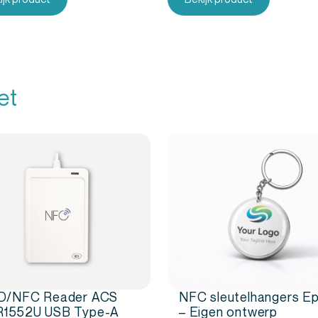
ekers of deelnemers voorzien van
€
9,42
oor professioneel gebruik en
rukking die perfect aansluit bij jouw
et
 de kwaliteit van onze NFC-
D/NFC Reader ACS
NFC sleutelhangers E
1552U USB Type-A
– Eigen ontwerp