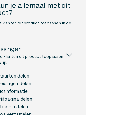
un je allemaal met dit
uct?
e klanten dit product toepassen in de
ssingen
oe klanten dit product toepassen
tijk.
aarten delen
eidingen delen
ctinformatie
rijfpagina delen
l media delen
ws verzamelen