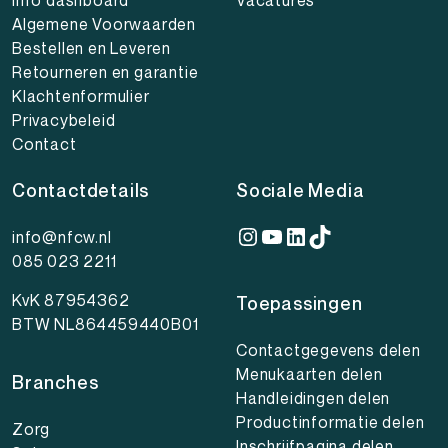
Algemene Voorwaarden
Bestellen en Leveren
Retourneren en garantie
Klachtenformulier
Privacybeleid
Contact
Contactdetails
Sociale Media
Instagram
YouTube
LinkedIn
TikTok
info@nfcw.nl
085 023 2211
KvK 87954362
Toepassingen
BTW NL864459440B01
Contactgegevens delen
Menukaarten delen
Branches
Handleidingen delen
Productinformatie delen
Zorg
Inschrijfpagina delen