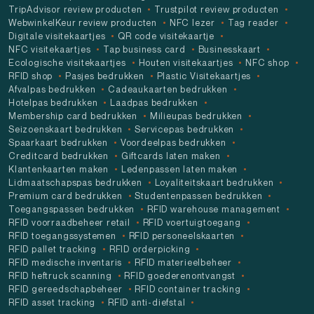
TripAdvisor review producten
Trustpilot review producten
WebwinkelKeur review producten
NFC lezer
Tag reader
Digitale visitekaartjes
QR code visitekaartje
NFC visitekaartjes
Tap business card
Businesskaart
Ecologische visitekaartjes
Houten visitekaartjes
NFC shop
RFID shop
Pasjes bedrukken
Plastic Visitekaartjes
Afvalpas bedrukken
Cadeaukaarten bedrukken
Hotelpas bedrukken
Laadpas bedrukken
Membership card bedrukken
Milieupas bedrukken
Seizoenskaart bedrukken
Servicepas bedrukken
Spaarkaart bedrukken
Voordeelpas bedrukken
Creditcard bedrukken
Giftcards laten maken
Klantenkaarten maken
Ledenpassen laten maken
Lidmaatschapspas bedrukken
Loyaliteitskaart bedrukken
Premium card bedrukken
Studentenpassen bedrukken
Toegangspassen bedrukken
RFID warehouse management
RFID voorraadbeheer retail
RFID voertuigtoegang
RFID toegangssystemen
RFID personeelskaarten
RFID pallet tracking
RFID orderpicking
RFID medische inventaris
RFID materieelbeheer
RFID heftruck scanning
RFID goederenontvangst
RFID gereedschapbeheer
RFID container tracking
RFID asset tracking
RFID anti-diefstal