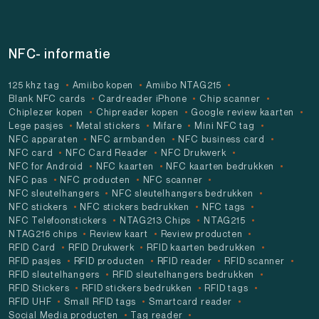
NFC- informatie
125 khz tag
Amiibo kopen
Amiibo NTAG215
Blank NFC cards
Cardreader iPhone
Chip scanner
Chiplezer kopen
Chipreader kopen
Google review kaarten
Lege pasjes
Metal stickers
Mifare
Mini NFC tag
NFC apparaten
NFC armbanden
NFC business card
NFC card
NFC Card Reader
NFC Drukwerk
NFC for Android
NFC kaarten
NFC kaarten bedrukken
NFC pas
NFC producten
NFC scanner
NFC sleutelhangers
NFC sleutelhangers bedrukken
NFC stickers
NFC stickers bedrukken
NFC tags
NFC Telefoonstickers
NTAG213 Chips
NTAG215
NTAG216 chips
Review kaart
Review producten
RFID Card
RFID Drukwerk
RFID kaarten bedrukken
RFID pasjes
RFID producten
RFID reader
RFID scanner
RFID sleutelhangers
RFID sleutelhangers bedrukken
RFID Stickers
RFID stickers bedrukken
RFID tags
RFID UHF
Small RFID tags
Smartcard reader
Social Media producten
Tag reader