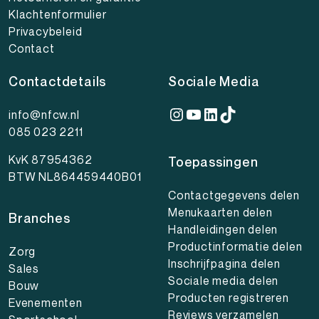
Klachtenformulier
Privacybeleid
Contact
Contactdetails
Sociale Media
Instagram
YouTube
LinkedIn
TikTok
info@nfcw.nl
085 023 2211
KvK 87954362
Toepassingen
BTW NL864459440B01
Contactgegevens delen
Menukaarten delen
Branches
Handleidingen delen
Productinformatie delen
Zorg
Inschrijfpagina delen
Sales
Sociale media delen
Bouw
Producten registreren
Evenementen
Reviews verzamelen