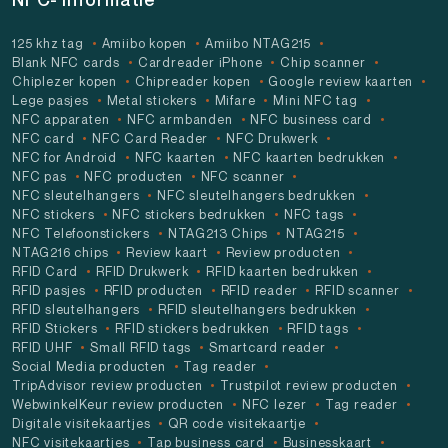
125 khz tag
Amiibo kopen
Amiibo NTAG215
Blank NFC cards
Cardreader iPhone
Chip scanner
Chiplezer kopen
Chipreader kopen
Google review kaarten
Lege pasjes
Metal stickers
Mifare
Mini NFC tag
NFC apparaten
NFC armbanden
NFC business card
NFC card
NFC Card Reader
NFC Drukwerk
NFC for Android
NFC kaarten
NFC kaarten bedrukken
NFC pas
NFC producten
NFC scanner
NFC sleutelhangers
NFC sleutelhangers bedrukken
NFC stickers
NFC stickers bedrukken
NFC tags
NFC Telefoonstickers
NTAG213 Chips
NTAG215
NTAG216 chips
Review kaart
Review producten
RFID Card
RFID Drukwerk
RFID kaarten bedrukken
RFID pasjes
RFID producten
RFID reader
RFID scanner
RFID sleutelhangers
RFID sleutelhangers bedrukken
RFID Stickers
RFID stickers bedrukken
RFID tags
RFID UHF
Small RFID tags
Smartcard reader
Social Media producten
Tag reader
TripAdvisor review producten
Trustpilot review producten
WebwinkelKeur review producten
NFC lezer
Tag reader
Digitale visitekaartjes
QR code visitekaartje
NFC visitekaartjes
Tap business card
Businesskaart