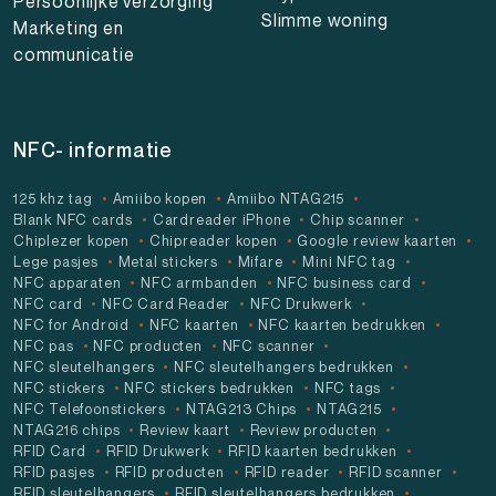
Persoonlijke verzorging
Slimme woning
Marketing en
communicatie
NFC- informatie
125 khz tag
Amiibo kopen
Amiibo NTAG215
Blank NFC cards
Cardreader iPhone
Chip scanner
Chiplezer kopen
Chipreader kopen
Google review kaarten
Lege pasjes
Metal stickers
Mifare
Mini NFC tag
NFC apparaten
NFC armbanden
NFC business card
NFC card
NFC Card Reader
NFC Drukwerk
NFC for Android
NFC kaarten
NFC kaarten bedrukken
NFC pas
NFC producten
NFC scanner
NFC sleutelhangers
NFC sleutelhangers bedrukken
NFC stickers
NFC stickers bedrukken
NFC tags
NFC Telefoonstickers
NTAG213 Chips
NTAG215
NTAG216 chips
Review kaart
Review producten
RFID Card
RFID Drukwerk
RFID kaarten bedrukken
RFID pasjes
RFID producten
RFID reader
RFID scanner
RFID sleutelhangers
RFID sleutelhangers bedrukken