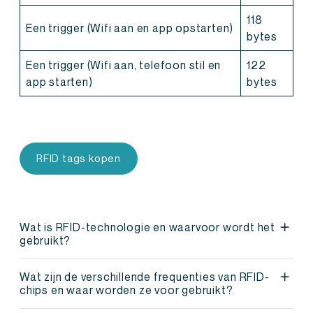
118
Een trigger (Wifi aan en app opstarten)
bytes
Een trigger (Wifi aan, telefoon stil en
122
app starten)
bytes
RFID tags kopen
Wat is RFID-technologie en waarvoor wordt het
gebruikt?
RFID staat voor Radio Frequency Identification en
Wat zijn de verschillende frequenties van RFID-
is een technologie waarmee informatie op afstand
chips en waar worden ze voor gebruikt?
kan worden uitgewisseld via RFID-chips. Deze